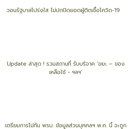
กมธ.แก้ยากจนฯ วุฒิสภา เสนอใช้ ‘1 ครัวเรือน 1
สัญญา’ แก้ ‘หนี้คนจน’
แค่ ‘20 บ.’ ก็ช่วยได้ ! ช่วย ‘เด็ก’ และ ‘ครอบครัว’ พ้น
วิกฤติ ‘โควิด-19’