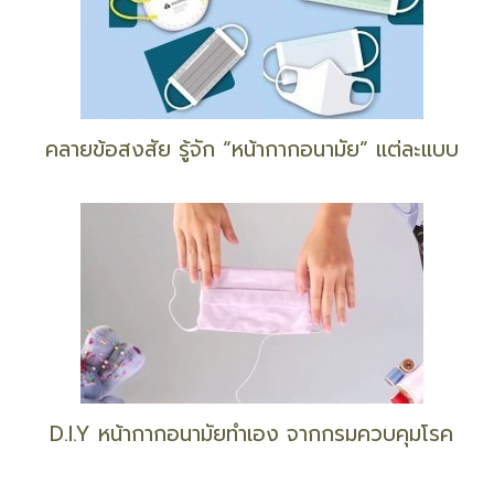
สร้างอาชีพ
“เจ้าจันท์ผมหอม” รอยทางวรรณกรรม เติมเต็มความรู้
ชื่นชูวัฒนธรรม