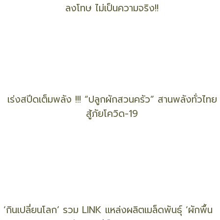
วอนรัฐบาลโปร่งใส ไม่ปกปิดยอดผู้ติดเชื้อโควิด-19
Update ล่าสุด ! รวมสถานที่ รับบริจาค ‘ขยะ – ของ
เหลือใช้ - ฯลฯ’
เตรียมการไม่ทัน พรบ. ข้อมูลส่วนบุคคลฯ พ.ค. นี้ จะถูก