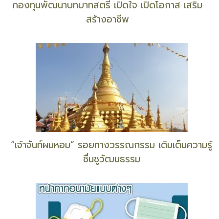
ฟังเพลง “ขมาฟ้าใหม่” ผลงาน “เนาวรัตน์ พงษ์
ไพบูลย์” และ “ธนิสร์ ศรีกลิ่นดี”
กองทุนพัฒนาบทบาทสตรี เปิดใจ เปิดโอกาส เสริม