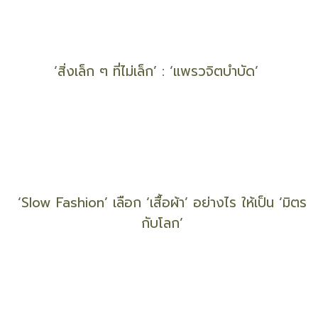
“ข้าวเหนียวมะม่วง” เมนูสุดประทับใจ “งานวันชาติ”
สถานทูตไทยในตุรกี
‘ไทย’ เรียก ‘น้ำปลาพริก’ รู้ไหม ? ชาติอื่นใน ‘อาเซียน’
เรียกว่าอะไร ?