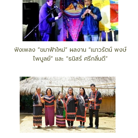
‘อาหารชวนกิน’ : “ข้าวแช่” ที่ “ร้านข้าว”
ตัวแทนรัฐบาล กทม. ตอบทุกคำถาม กรณีปิดสถานที่
กทม. เพิ่ม 22 วัน