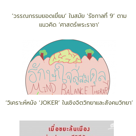
‘สิ่งเล็ก ๆ ที่ไม่เล็ก’ : ‘แพรวจิตบำบัด’
‘Slow Fashion’ เลือก ‘เสื้อผ้า’ อย่างไร ให้เป็น ‘มิตร
กับโลก’