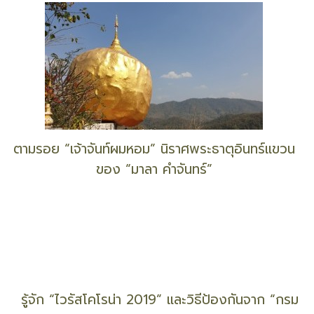
คลายข้อสงสัย รู้จัก “หน้ากากอนามัย” แต่ละแบบ
D.I.Y หน้ากากอนามัยทำเอง จากกรมควบคุมโรค