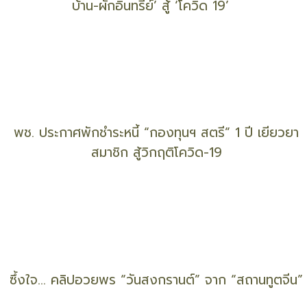
ลงโทษ ไม่เป็นความจริง!!
เร่งสปีดเต็มพลัง !!! “ปลูกผักสวนครัว” สานพลังทั่วไทย
สู้ภัยโควิด-19
‘กินเปลี่ยนโลก’ รวม LINK แหล่งผลิตเมล็ดพันธุ์ ‘ผักพื้น
บ้าน-ผักอินทรีย์’ สู้ ‘โควิด 19’