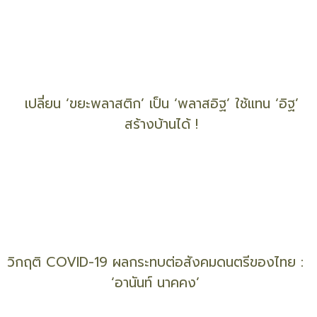
พช. ประกาศพักชำระหนี้ “กองทุนฯ สตรี” 1 ปี เยียวยา
สมาชิก สู้วิกฤติโควิด-19
ซึ้งใจ... คลิปอวยพร “วันสงกรานต์” จาก “สถานทูตจีน”