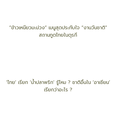
ไม่มี ‘สิ่งแวดล้อมที่ยั่งยืน’ หากไร้ซึ่ง ‘ความเป็นธรรมทาง
สังคม’ : พินิจสถานะสิ่งแวดล้อมไทยปี 2562
เปิดรายชื่อ 66 เล่ม ‘บทกวี’ ส่งประกวด ‘รางวัลซีไรต์’
ปี 62