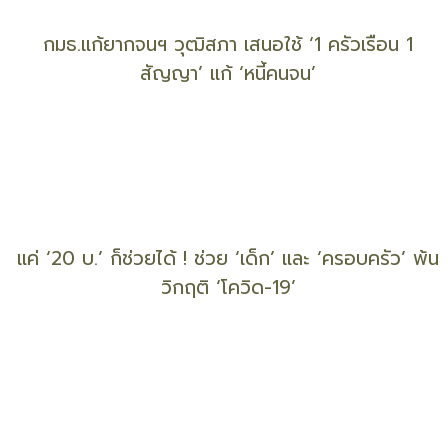
ประกาศแล้ว ! ‘นักแปล-ล่าม’ ดีเด่น ‘รางวัลสุรินทราชา’
ปี 63