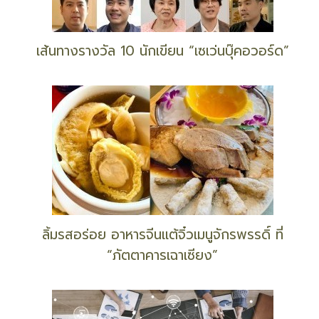
เส้นทางรางวัล 10 นักเขียน “เซเว่นบุ๊คอวอร์ด”
ลิ้มรสอร่อย อาหารจีนแต้จิ๋วเมนูจักรพรรดิ์ ที่
“ภัตตาคารเฉาเซียง”