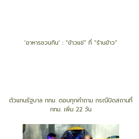
เปลี่ยน ‘ขยะพลาสติก’ เป็น ‘พลาสอิฐ’ ใช้แทน ‘อิฐ’
สร้างบ้านได้ !
วิกฤติ COVID-19 ผลกระทบต่อสังคมดนตรีของไทย :
‘อานันท์ นาคคง’