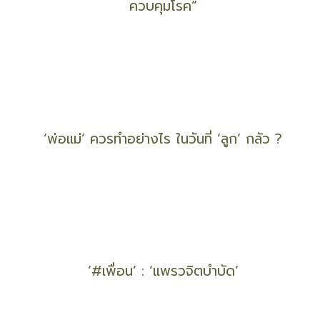
ตามรอย “เจ้าจันท์ผมหอม” นิราศพระธาตุอินทร์แขวน
ของ “มาลา คำจันทร์”
รู้จัก “ไวรัสโคโรน่า 2019” และวิธีป้องกันจาก “กรม
ควบคุมโรค”