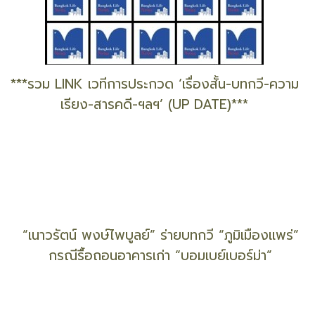
***รวม LINK เวทีการประกวด ‘เรื่องสั้น-บทกวี-ความ
เรียง-สารคดี-ฯลฯ’ (UP DATE)***
“เนาวรัตน์ พงษ์ไพบูลย์” ร่ายบทกวี “ภูมิเมืองแพร่”
กรณีรื้อถอนอาคารเก่า “บอมเบย์เบอร์ม่า”