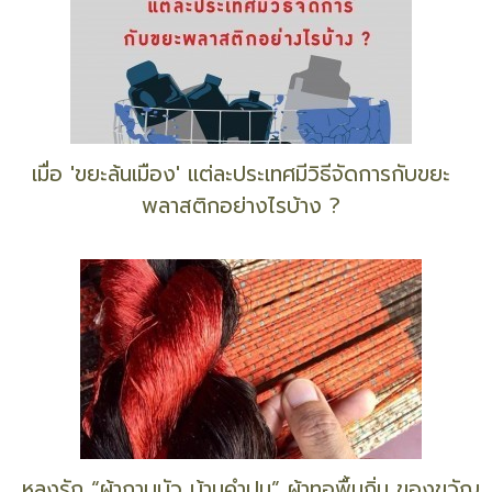
‘วรรณกรรมยอดเยี่ยม’ ในสมัย ‘รัชกาลที่ 9’ ตาม
แนวคิด ‘ศาสตร์พระราชา’
‘วิเคราะห์หนัง ‘JOKER’ ในเชิงจิตวิทยาและสังคมวิทยา’