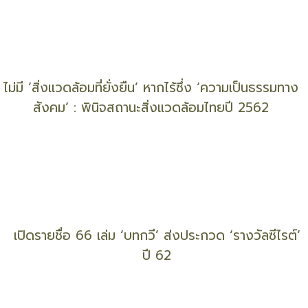
‘พ่อแม่’ ควรทำอย่างไร ในวันที่ ‘ลูก’ กลัว ?
‘#เพื่อน’ : ‘แพรวจิตบำบัด’