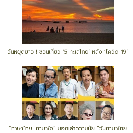
วันหยุดยาว ! ชวนเที่ยว ‘5 ทะเลไทย’ หลัง ‘โควิด-19’
“ภาษาไทย...ภาษาใจ” บอกเล่าความนัย “วันภาษาไทย