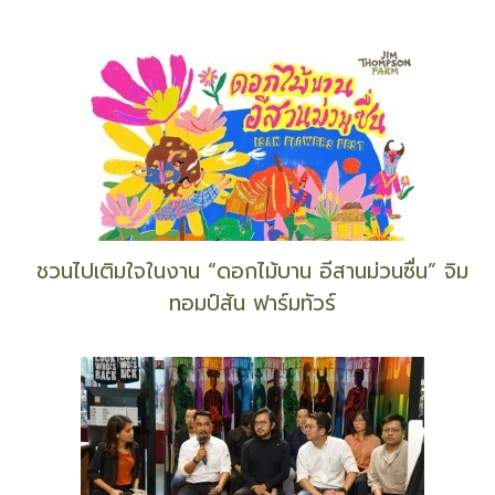
ชวนไปเติมใจในงาน “ดอกไม้บาน อีสานม่วนซื่น” จิม
ทอมป์สัน ฟาร์มทัวร์