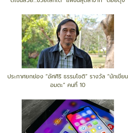
“ดีไซน์สวย…ช่วยโลกได้” แฟชั่นสุดล้ำจาก “ดอยตุง”
ประกาศยกย่อง “อัศศิริ ธรรมโชติ” รางวัล “นักเขียน
อมตะ” คนที่ 10