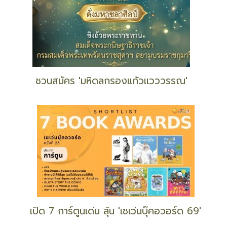
ชวนสมัคร 'มหิดลกรองแก้วแวววรรณ'
เปิด 7 การ์ตูนเด่น ลุ้น 'เซเว่นบุ๊คอวอร์ด 69'