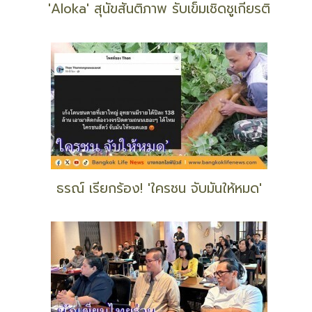
เมื่อ 'หมูเด้ง' อยากมีลายเมฆ
'Aloka' สุนัขสันติภาพ รับเข็มเชิดชูเกียรติ