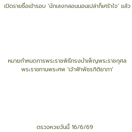
เปิดแนวทางแต่งกายสุภาพถวายอาลัย 'พระองค์ภา'
เปิดวาร์ปแชมป์ 'เรื่องสั้นแนววิทยาศาสตร์' ปี 69
เปิดรายชื่อเข้ารอบ ‘นักเลงกลอนนอนเปล่าก็เศร้าใจ’ แล้ว