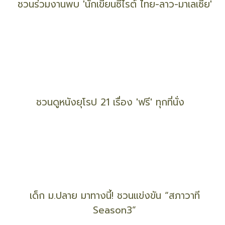
สุดเศร้า! 'ไอจัง-มะลิ' กลับดาวช้างตาม ‘น้องปลาทู’
ชวนร่วมงานพบ 'นักเขียนซีไรต์ ไทย-ลาว-มาเลเซีย'