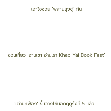
รวมตัวอย่างถ้อยคำแสดงความอาลัยถวายแด่ 'เจ้าฟ้า
พัชรกิติยาภาฯ'
เอาใจช่วย 'พลายลุงตู่' กัน