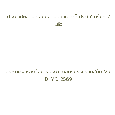
ประกวด 'สุนทรพจน์ – บทกวี – เรื่องเล่า' ชิง 'รางวัล
ช่อมะกอก' ปี 12
ประกาศผล 'นักเลงกลอนนอนเปล่าก็เศร้าใจ' ครั้งที่ 7
แล้ว