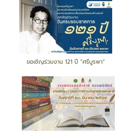
เปิดรับแล้ว !! ประกวด ‘คลิปสั้น’ โครงการ ‘ยุวซีไรต์’
เชิญชวนประกวดสารคดีข่าว “รางวัลพระองค์วรรณ”