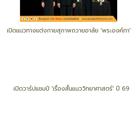
ครั้งหนึ่งในชีวิต ร่วม 'ประกวดภาพถ่ายเรือพระราชพิธี'