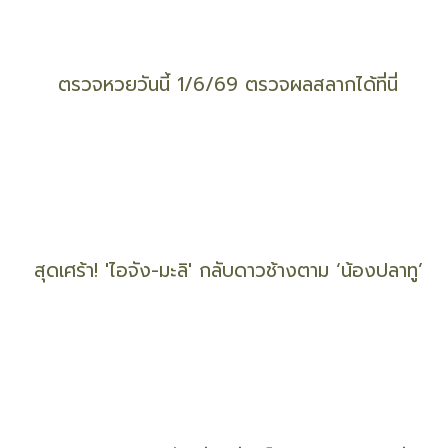
'นักบินหญิงคนแรก' เที่ยวบินพาณิชย์ 'การบินไทย'
ตรวจหวยวันนี้ 1/6/69 ตรวจผลสลากได้ที่นี่