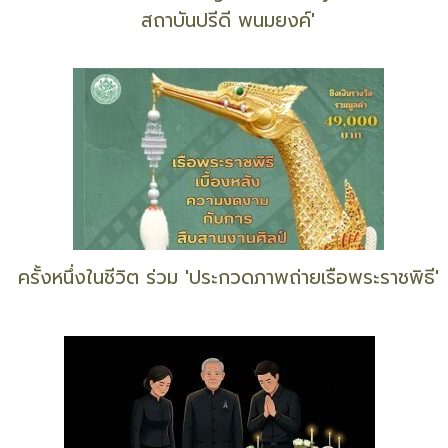
พลิกโฉมวรรณกรรมไทย 'สวธ.' ร่วมงานชุมชน
วรรณกรรมสงขลา
ชวนร่วมงาน 'PRIDI Living Democracy : ก้าวย่างใหม่
สถาบันปรีดี พนมยงค์'