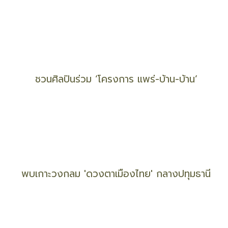
ชวนเที่ยว 'อ่านเขา อ่านเรา Khao Yai Book Fest'
'เต่ามะเฟือง' ขึ้นวางไข่นอกฤดูรังที่ 5 แล้ว