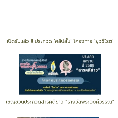
ชวนดูหนังยุโรป 21 เรื่อง 'ฟรี' ทุกที่นั่ง
เด็ก ม.ปลาย มาทางนี้! ชวนแข่งขัน “สภาวาที
Season3”