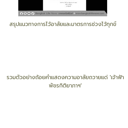
เช็ก 'รถเมล์-เรือบริการฟรี' เดินทางถวายสักการะพระ
ศพ 'เจ้าฟ้าพัชรกิติยาภาฯ'
สรุปแนวทางการไว้อาลัยและมาตรการช่วงไว้ทุกข์