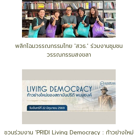
เปิดโผผู้ครองรางวัลแห่งปี 'นาคราช 2569'