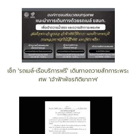
ร่วมสืบสานวรรณศิลป์ งานวันสุนทรภู่
ขสมก. แจ้งงดให้บริการรถ 17 - 19 มิ.ย.69