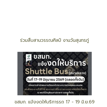
หมายกำหนดการพระราชพิธีทรงบำเพ็ญพระราชกุศล
พระราชทานพระศพ 'เจ้าฟ้าพัชรกิติยาภา'
ตรวจหวยวันนี้ 16/6/69