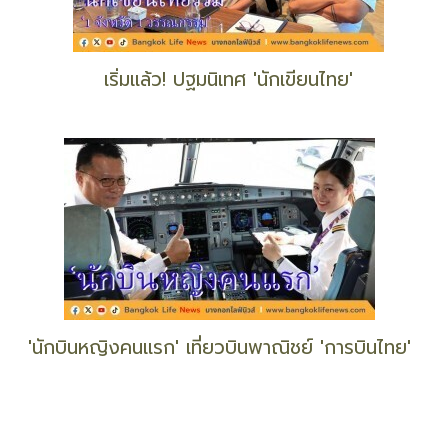
ธรณ์ เรียกร้อง! 'ใครชน จับมันให้หมด'
เริ่มแล้ว! ปฐมนิเทศ 'นักเขียนไทย'