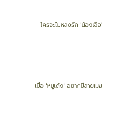
ชวนศิลปินร่วม ‘โครงการ แพร่-บ้าน-บ้าน’
พบเกาะวงกลม 'ดวงตาเมืองไทย' กลางปทุมธานี
ใครจะไม่หลงรัก 'น้องเฉือ'