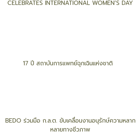
UNFPA จัดนิทรรศการภาพถ่าย เฉลิมฉลองวันสตรี
สากล
“HER AWARDS UNFPA THAILAND” EXHIBITION
CELEBRATES INTERNATIONAL WOMEN’S DAY