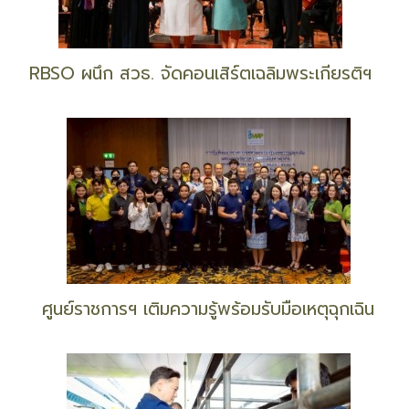
RBSO ผนึก สวธ. จัดคอนเสิร์ตเฉลิมพระเกียรติฯ
ศูนย์ราชการฯ เติมความรู้พร้อมรับมือเหตุฉุกเฉิน