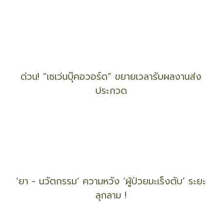
17 ปี สถาบันการแพทย์ฉุกเฉินแห่งชาติ
BEDO ร่วมมือ ก.ล.ต. ขับเคลื่อนงานอนุรักษ์ความหลาก
หลายทางชีวภาพ
ด่วน! “เซเว่นบุ๊คอวอร์ด” ขยายเวลารับผลงานส่ง