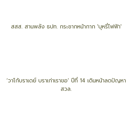
สสส. สานพลัง ธปท. กระชากหน้ากาก 'บุหรี่ไฟฟ้า'