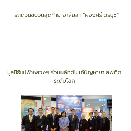
สสส. สานพลัง สคล. รณรงค์สงกรานต์ปลอดเหล้าลด
อุบัติเหตุ
รถด่วนขบวนสุดท้าย อาลัยลา “ผ่องศรี วรนุช”