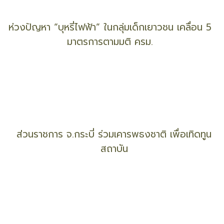
‘วาโก้บราเดย์ บราเก่าเราขอ’ ปีที่ 14 เดินหน้าลดปัญหา
สวล.
ห่วงปัญหา “บุหรี่ไฟฟ้า” ในกลุ่มเด็กเยาวชน เคลื่อน 5
มาตรการตามมติ ครม.