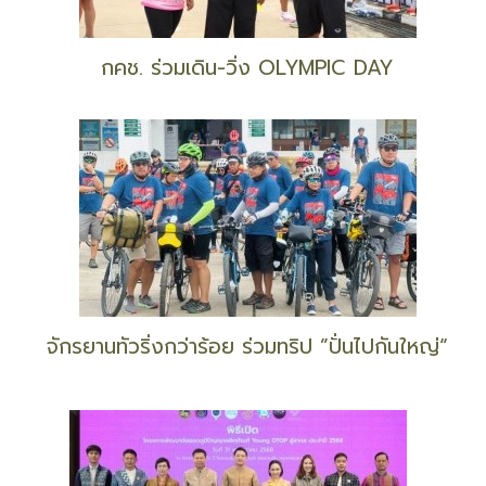
กคช. ร่วมเดิน-วิ่ง OLYMPIC DAY
จักรยานทัวริ่งกว่าร้อย ร่วมทริป ”ปั่นไปกันใหญ่“