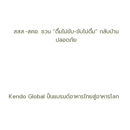
สสส. สานพลัง สกร. สร้างพื้นที่เติมสุข(ภาวะ) ในชุมชน
”กระบี่“ รณรงค์ลดอุบัติเหตุ ”เทศกาลสงกรานต์“
สสส.-สคอ. ชวน “ดื่มไม่ขับ-ขับไม่ดื่ม” กลับบ้าน
ปลอดภัย