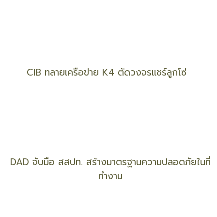
ประกวด
‘ยา - นวัตกรรม’ ความหวัง ‘ผู้ป่วยมะเร็งตับ’ ระยะ
ลุกลาม !
CIB ทลายเครือข่าย K4 ตัดวงจรแชร์ลูกโซ่