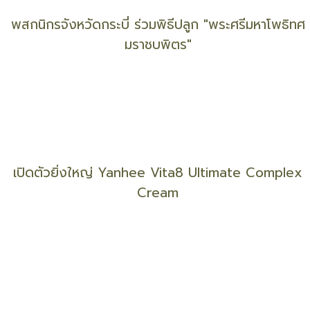
ส่วนราชการ จ.กระบี่ ร่วมเคารพธงชาติ เพื่อเทิดทูน
สถาบัน
พสกนิกรจังหวัดกระบี่ ร่วมพิธีปลูก "พระศรีมหาโพธิทศ
มราชบพิตร"