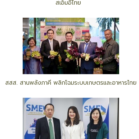
สเอ็มอีไทย
สสส. สานพลังภาคี พลิกโฉมระบบเกษตรและอาหารไทย