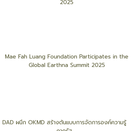
หนุน สสส.ผนึกกำลัง 7 หน่วยงาน ตั้ง “ภาคีอาสา
จังหวัดเข้มแข็ง”
มูลนิธิแม่ฟ้าหลวงฯ ร่วมประชุม Earthna Summit
2025