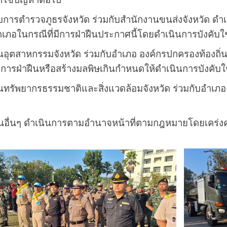
ตำรวจภูธรจังหวัด ร่วมกับสำนักงานขนส่งจังหวัด ดำเน
เภอในกรณีที่มีการฝ่าฝืนประกาศนี้โดยดำเนินการบังคับใ
สาหกรรมจังหวัด ร่วมกับอำเภอ องค์กรปกครองท้องถิ่น
การฝ่าฝืนหรือสร้างมลพิษเกินกำหนดให้ดำเนินการบังคับใ
ากรธรรมชาติและสิ่งแวดล้อมจังหวัด ร่วมกับอำเภอ กำนันผ
่นๆ ดำเนินการตามอำนาจหน้าที่ตามกฎหมายโดยเคร่งค