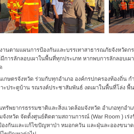
ามแผนการป้องกันและบรรเทาสาธารณภัยจังหวัดกระบี่ สน
ห้มีการลักลอบเผาในพื้นที่ทุกประเภท หากพบการลักลอบเผ
ด
รจังหวัด ร่วมกับทุกอำเภอ องค์กรปกครองท้องถิ่น กำนั
ประตูบ้าน รณรงค์ประชาสัมพันธ์ งดเผาในพื้นที่โล่ง พื้น
พยากรธรรมชาติและสิ่งแวดล้อมจังหวัด อำเภอทุกอำเภอ
จังหวัด จัดตั้งศูนย์ติดตามสถานการณ์ (War Room ) เร่
้องกันและแก้ไขปัญหาป่า หมอกควัน และฝุ่นละอองขนาดเล
ก้ไขปัญหาต่อไป