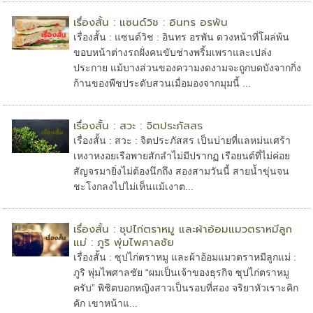
เรื่องสั้น : แซนด์วิช : อินทร อรพัน
เรื่องสั้น : แซนด์วิช : อินทร อรพัน ดวงหน้าที่โผล่พ้น
ขอบหน้าต่างรถฝั่งคนขับช่างพริ้มเพราและเปล่ง
ประกาย แม้บางส่วนของความงดงามจะถูกบดบังจากกิ่ง
ก้านของพืชประดับสวนเมื่อมองจากมุมนี้ ...
เรื่องสั้น : สวะ : จิตประภัสสร
เรื่องสั้น : สวะ : จิตประภัสสร เป็นบ่ายที่แลหม่นเศร้า
เหงาหงอยเรือพายสักลำไม่มีปรากฏ เรือยนต์ที่ไม่ค่อย
สัญจรมายิ่งไม่ต้องนึกถึง สองสามวันนี้ สายน้ำขุ่นจน
ชะโงกลงไปไม่เห็นแม้เงาต...
เรื่องสั้น : ซุปไก่ตราหมู และผ้าอ้อมแมวตราหมีลูก
แม่ : ภูริ พุ่มไพศาลชัย
เรื่องสั้น : ซุปไก่ตราหมู และผ้าอ้อมแมวตราหมีลูกแม่ :
ภูริ พุ่มไพศาลชัย “ผมเป็นเจ้าของธุรกิจ ซุปไก่ตราหมู
ครับ” พิชิตบอกหญิงสาวเป็นรอบที่สอง จริยาหัวเราะคิก
คัก เขาหน้าแ...