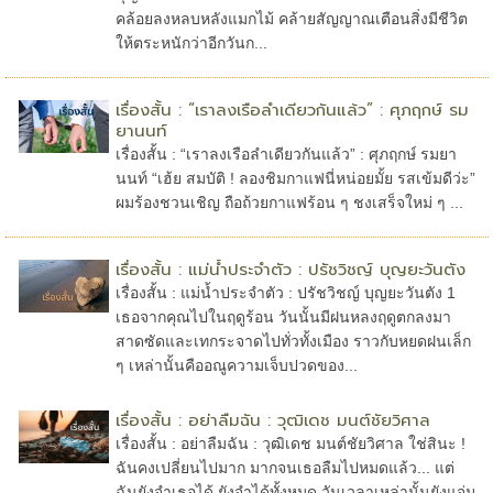
คล้อยลงหลบหลังแมกไม้ คล้ายสัญญาณเตือนสิ่งมีชีวิต
ให้ตระหนักว่าอีกวันก...
เรื่องสั้น : “เราลงเรือลำเดียวกันแล้ว” : ศุภฤกษ์ รม
ยานนท์
เรื่องสั้น : “เราลงเรือลำเดียวกันแล้ว” : ศุภฤกษ์ รมยา
นนท์ “เฮ้ย สมบัติ ! ลองชิมกาแฟนี่หน่อยมั้ย รสเข้มดีว่ะ”
ผมร้องชวนเชิญ ถือถ้วยกาแฟร้อน ๆ ชงเสร็จใหม่ ๆ ...
เรื่องสั้น : แม่น้ำประจำตัว : ปรัชวิชญ์ บุญยะวันตัง
เรื่องสั้น : แม่น้ำประจำตัว : ปรัชวิชญ์ บุญยะวันตัง 1
เธอจากคุณไปในฤดูร้อน วันนั้นมีฝนหลงฤดูตกลงมา
สาดซัดและเทกระจาดไปทั่วทั้งเมือง ราวกับหยดฝนเล็ก
ๆ เหล่านั้นคืออณูความเจ็บปวดของ...
เรื่องสั้น : อย่าลืมฉัน : วุฒิเดช มนต์ชัยวิศาล
เรื่องสั้น : อย่าลืมฉัน : วุฒิเดช มนต์ชัยวิศาล ใช่สินะ !
ฉันคงเปลี่ยนไปมาก มากจนเธอลืมไปหมดแล้ว... แต่
ฉันยังจำเธอได้ ยังจำได้ทั้งหมด วันเวลาเหล่านั้นยังแจ่ม