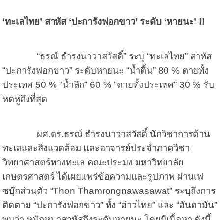
‘ทะเลไทย’ สาหัส ‘ปะการังฟอกขาว’ ระดับ ‘หายนะ’ !!
“ธรณ์ ธำรงนาวาสวัสดิ์” ระบุ “ทะเลไทย” สาหัส
“ปะการังฟอกขาว” ระดับหายนะ “น้ำตื้น” 80 % ตายทั้ง
ประเทศ 50 % “น้ำลึก” 60 % “ตายทั้งประเทศ” 30 % รับ
หดหู่ถึงที่สุด
ผศ.ดร.ธรณ์ ธำรงนาวาสวัสดิ์ นักวิชาการด้าน
ทะเลและสิ่งแวดล้อม และอาจารย์ประจำภาควิชา
วิทยาศาสตร์ทางทะเล คณะประมง มหาวิทยาลัย
เกษตรศาสตร์ ได้เผยแพร่ข้อความและรูปภาพ ผ่านเฟ
ซบุ๊กส่วนตัว “Thon Thamrongnawasawat” ระบุถึงการ
ติดตาม “ปะการังฟอกขาว” ทั้ง “อ่าวไทย” และ “อันดามัน”
พบว่า หนักหนาสาหัสถึงระดับหายนะ โดยมีเนื้อหา ดังนี้