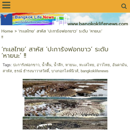
www.bangkoklifenews.com
Home
>
‘ทะเลไทย’ สาหัส ‘ปะการังฟอกขาว’ ระดับ ‘หายนะ’
!!
‘ทะเลไทย’ สาหัส ‘ปะการังฟอกขาว’ ระดับ
‘หายนะ’ !!
Tags:
ปะการังฟอกขาว
,
น้ำตื้น
,
น้ำลึก
,
หายนะ
,
ทะเลไทย
,
อ่าวไทย
,
อันดามัน
,
สาหัส
,
ธรณ์ ธำรงนาวาสวัสดิ์
,
บางกอกไลฟ์นิวส์
,
bangkoklifenews