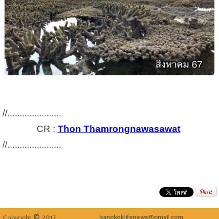
//......................
CR :
Thon Thamrongnawasawat
//......................
©
bangkoklifenews@gmail.com
Copyright
2017