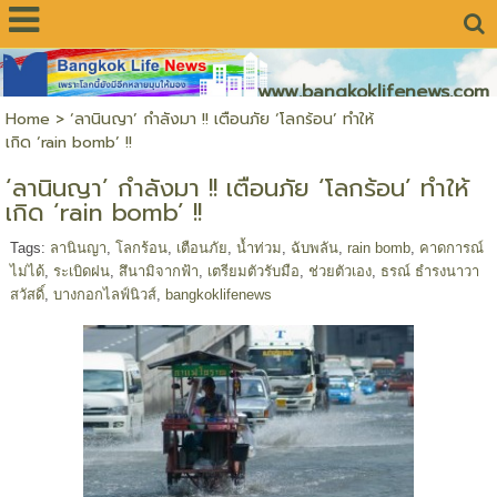
www.bangkoklifenews.com
Home
>
‘ลานินญา’ กำลังมา !! เตือนภัย ‘โลกร้อน’ ทำให้
เกิด ‘rain bomb’ !!
‘ลานินญา’ กำลังมา !! เตือนภัย ‘โลกร้อน’ ทำให้
เกิด ‘rain bomb’ !!
Tags:
ลานินญา
,
โลกร้อน
,
เตือนภัย
,
น้ำท่วม
,
ฉับพลัน
,
rain bomb
,
คาดการณ์
ไม่ได้
,
ระเบิดฝน
,
สึนามิจากฟ้า
,
เตรียมตัวรับมือ
,
ช่วยตัวเอง
,
ธรณ์ ธำรงนาวา
สวัสดิ์
,
บางกอกไลฟ์นิวส์
,
bangkoklifenews