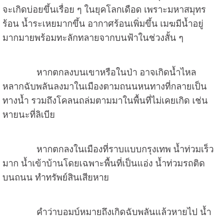
จะเกิดบ่อยขึ้นเรื่อย ๆ ในยุคโลกเดือด เพราะมหาสมุทร
ร้อน น้ำระเหยมากขึ้น อากาศร้อนเพิ่มขึ้น เมฆมีน้ำอยู่
มากมายพร้อมทะลักทลายจากบนฟ้าในช่วงสั้น ๆ
หากตกลงบนเขาหรือในป่า อาจเกิดน้ำไหล
หลากฉับพลันลงมาในเมืองตามถนนหนทางที่กลายเป็น
ทางน้ำ รวมถึงโคลนถล่มตามมาในพื้นที่ไม่เคยเกิด เช่น
หายนะที่ลิเบีย
หากตกลงในเมืองที่ราบแบบกรุงเทพ น้ำท่วมเร็ว
มาก น้ำเข้าบ้านโดยเฉพาะพื้นที่เป็นแอ่ง น้ำท่วมรถติด
บนถนน ทำทรัพย์สินเสียหาย
คำว่าบอมบ์หมายถึงเกิดฉับพลันแล้วหายไป น้ำ