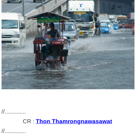
//..............
CR :
Thon Thamrongnawasawat
//..............