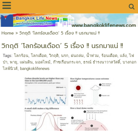
www.bangkoklifenews.com
Home
>
วิกฤติ ‘โลกร้อนเดือด’ 5 เรื่อง !! นรกมาแน่ !!
วิกฤติ ‘โลกร้อนเดือด’ 5 เรื่อง !! นรกมาแน่ !!
Tags:
โลกร้อน
,
โลกเดือด
,
วิกฤติ
,
นรก
,
ฝนถล่ม
,
น้ำท่วม
,
ร้อนเดือด
,
แล้ง
,
ไฟ
ป่า
,
พายุ
,
แผ่นดิน
,
มอดไหม้
,
ก๊าซเรือนกระจก
,
ธรณ์ ธำรงนาวาสวัสดิ์
,
บางกอก
ไลฟ์นิวส์
,
bangkoklifenews