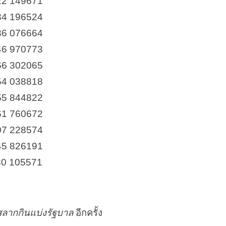
22 149671
34 196524
86 076664
46 970773
66 302065
54 038818
55 844822
61 760672
07 228574
45 826191
30 105571
ลากกินแบ่งรัฐบาล
อีกครั้ง