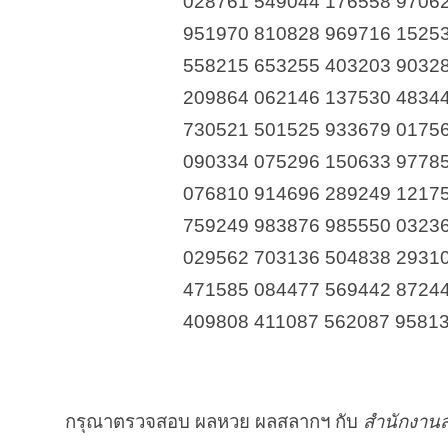
028761 549044 176558 9706
951970 810828 969716 1525
558215 653255 403203 9032
209864 062146 137530 4834
730521 501525 933679 0175
090334 075296 150633 9778
076810 914696 289249 1217
759249 983876 985550 0323
029562 703136 504838 2931
471585 084477 569442 8724
409808 411087 562087 9581
กรุณาตรวจสอบ ผลหวย ผลสลากฯ กับ
สำนักงานส