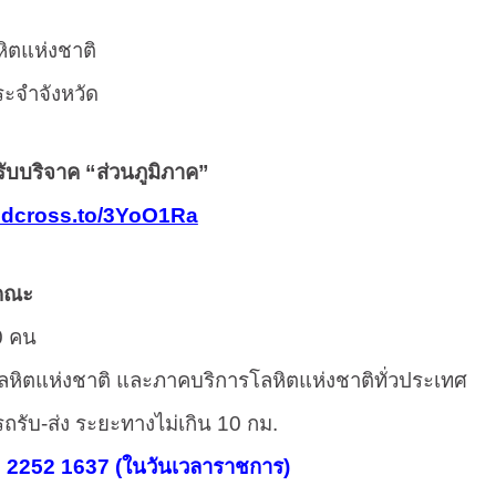
ิตแห่งชาติ
ะจำจังหวัด
ดรับบริจาค “ส่วนภูมิภาค”
redcross.to/3YoO1Ra
่คณะ
0
คน
รโลหิตแห่งชาติ และภาคบริการโลหิตแห่งชาติทั่วประเทศ
รถรับ-ส่ง ระยะทางไม่เกิน
10
กม.
 2252 1637 (
ในวันเวลาราชการ)