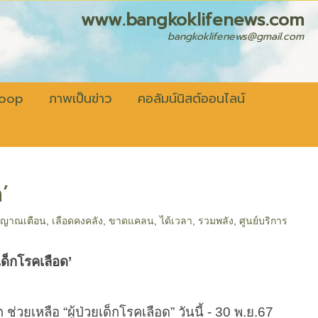
fenews.com
bangkoklifenews@gmail.com
coop
ภาพเป็นข่าว
คอลัมน์นิสต์ออนไลน์
’
ญญาณเตือน
,
เลือดคงคลัง
,
ขาดแคลน
,
ได้เวลา
,
รวมพลัง
,
ศูนย์บริการ
ยเด็กโรคเลือด
’
่วยเหลือ “ผู้ป่วยเด็กโรคเลือด” วันนี้ -
30
พ.ย.
67