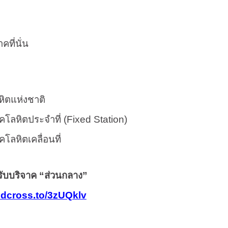
คที่นั่น
หิตแห่งชาติ
คโลหิตประจำที่ (
Fixed Station)
โลหิตเคลื่อนที่
ุดรับบริจาค “ส่วนกลาง”
redcross.to/3zUQklv