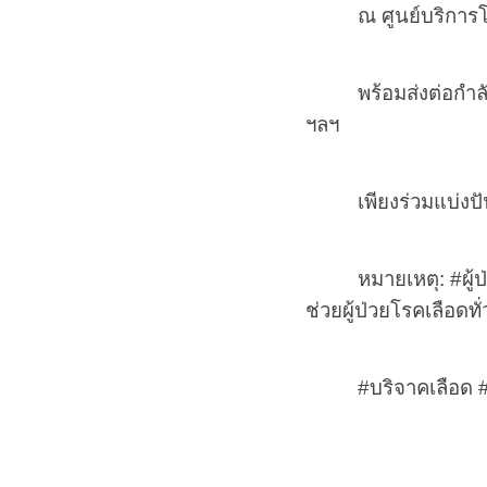
ณ ศูนย์บริกา
พร้อมส่งต่อกำล
ฯลฯ
เพียงร่วมแบ่งปั
หมายเหตุ:
#
ผู
ช่วยผู้ป่วยโรคเลือดท
#
บริจาคเลือด