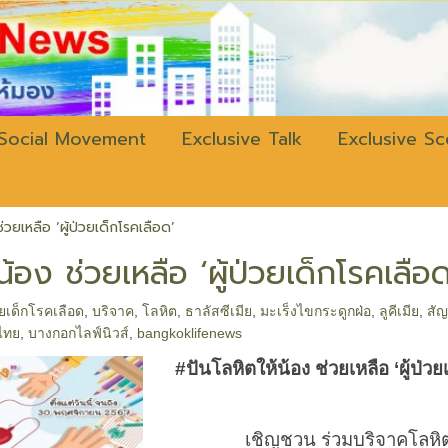
w.bangkokli
Social Movement
Exclusive Talk
Exclusive S
่วยเหลือ ‘ผู้ป่วยเด็กโรคเลือด’
น้อง ช่วยเหลือ ‘ผู้ป่วยเด็กโรคเลือด
่วยเด็กโรคเลือด
,
บริจาค
,
โลหิต
,
ธาลัสซีเมีย
,
มะเร็งไขกระดูกฝ่อ
,
ลูคีเมีย
,
สั
ไทย
,
บางกอกไลฟ์นิวส์
,
bangkoklifenews
#
ปันโลหิตให้น้อง ช่วยเหลือ
‘
ผู้ป่ว
เชิญชวน ร่วมบริจาคโลหิต ช