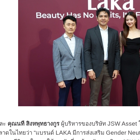
ละ
คุณนที สิงหพุทธางกูร
ผู้บริหารของบริษัท JSW Asset 
าดในไทยว่า “แบรนด์ LAKA มีการส่งเสริม Gender Neutr