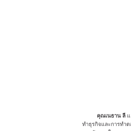
คุณเนธาน ลี
แ
ทำธุรกิจและการทำตล