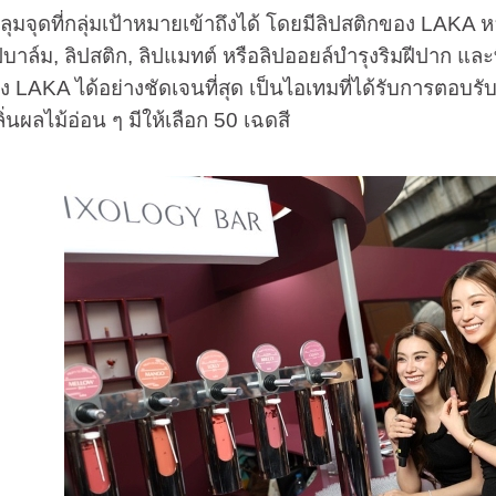
จุดที่กลุ่มเป้าหมายเข้าถึงได้ โดยมีลิปสติกของ LAKA หลา
ิปบาล์ม, ลิปสติก, ลิปแมทต์ หรือลิปออยล์บำรุงริมฝีปาก แล
ง LAKA ได้อย่างชัดเจนที่สุด เป็นไอเทมที่ได้รับการตอบรับด
นผลไม้อ่อน ๆ มีให้เลือก 50 เฉดสี