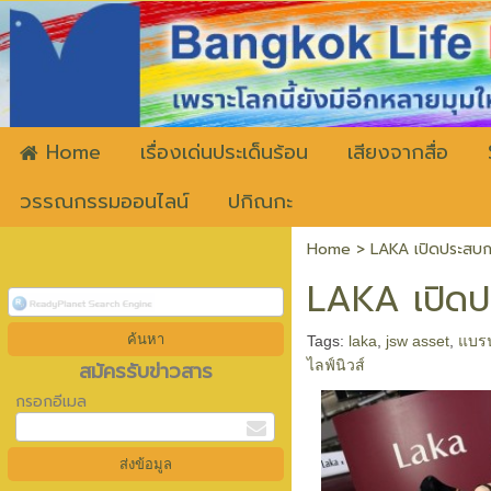
ww
Home
เรื่องเด่นประเด็นร้อน
เสียงจากสื่อ
วรรณกรรมออนไลน์
ปกิณกะ
Home
>
LAKA เปิดประสบกา
LAKA เปิดปร
Tags:
laka
,
jsw asset
,
แบรน
สมัครรับข่าวสาร
ไลฟ์นิวส์
กรอกอีเมล