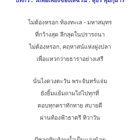
บทกวี : วิถีพอเพียงของเสฉวน : สุธีร์ พุ่มกุมาร
ไม่ต้องหรอก ท้องทะเล - มหาสมุทร
ที่กว้างสุด ลึกสุดในปรารถนา
ไม่ต้องหรอก, คฤหาสน์แห่งฝูงปลา
เพื่อแหวกว่ายธาราอย่างเสรี
นั่นไงดวงตะวัน พระจันทร์แจ่ม
ยังยิ้มแย้มถามไถ่ไปทุกที่
ตอบทุกคราทักทาย สบายดี
ผ่านท้องฟ้าธาตรี ทิวาวัน
มีซอกหินห้อมน้ำเป็นแอ่งน้อย