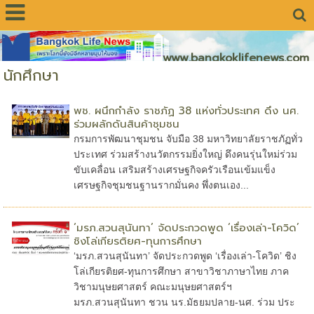
www.bangkoklifenews.com
นักศึกษา
พช. ผนึกกำลัง ราชภัฏ 38 แห่งทั่วประเทศ ดึง นศ.
ร่วมผลักดันสินค้าชุมชน
กรมการพัฒนาชุมชน จับมือ 38 มหาวิทยาลัยราชภัฏทั่ว
ประเทศ ร่วมสร้างนวัตกรรมยิ่งใหญ่ ดึงคนรุ่นใหม่ร่วม
ขับเคลื่อน เสริมสร้างเศรษฐกิจครัวเรือนเข้มแข็ง
เศรษฐกิจชุมชนฐานรากมั่นคง พึ่งตนเอง...
‘มรภ.สวนสุนันทา’ จัดประกวดพูด ‘เรื่องเล่า-โควิด’
ชิงโล่เกียรติยศ-ทุนการศึกษา
‘มรภ.สวนสุนันทา’ จัดประกวดพูด ‘เรื่องเล่า-โควิด’ ชิง
โล่เกียรติยศ-ทุนการศึกษา สาขาวิชาภาษาไทย ภาค
วิชามนุษยศาสตร์ คณะมนุษยศาสตร์ฯ
มรภ.สวนสุนันทา ชวน นร.มัธยมปลาย-นศ. ร่วม ประ