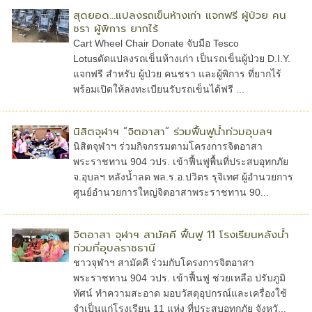
สุดยอด...แปลงรถเข็นห้างเก่า แจกฟรี ผู้ป่วย คน
ชรา ผู้พิการ ยากไร้
Cart Wheel Chair Donate จับมือ Tesco
Lotusดัดแปลงรถเข็นห้างเก่า เป็นรถเข็นผู้ป่วย D.I.Y.
แจกฟรี สำหรับ ผู้ป่วย คนชรา และผู้พิการ ที่ยากไร้
พร้อมเปิดให้ลงทะเบียนรับรถเข็นได้ฟรี ...
นิสิตจุฬาฯ “จิตอาสา” ร่วมฟื้นฟูน้ำท่วมอุบลฯ
นิสิตจุฬาฯ ร่วมกิจกรรมตามโครงการจิตอาสา
พระราชทาน 904 วปร. เข้าฟื้นฟูพื้นที่ประสบอุทกภัย
จ.อุบลฯ หลังน้ำลด พล.ร.อ.ปวิตร รุจิเทศ ผู้อำนวยการ
ศูนย์อำนวยการใหญ่จิตอาสาพระราชทาน 90...
จิตอาสา จุฬาฯ สามัคคี ฟื้นฟู 11 โรงเรียนหลังน้ำ
ท่วมที่อุบลราชธานี
ชาวจุฬาฯ สามัคคี ร่วมกับโครงการจิตอาสา
พระราชทาน 904 วปร. เข้าฟื้นฟู ช่วยเหลือ ปรับภูมิ
ทัศน์ ทำความสะอาด มอบวัสดุอุปกรณ์และเครื่องใช้
จำเป็นแก่โรงเรียน 11 แห่ง ที่ประสบอุทกภัย จังหวั...