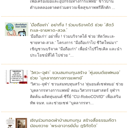
เพื่อเครื่องมือและอุปกรณ์ทางการแพทย์” ชาวบ้าน
ตำบลคลองตาคตร่วมตรวจเช็คสุขภาพฟรีคึกคัก ...
‘มือถือเก่า’ อย่าทิ้ง ! ร่วมบริจาคได้ ช่วย ‘สัตว์
ทะเล-ชายหาด-สวล.’
‘มือถือเก่า’ อย่าทิ้ง ! ร่วมบริจาคได้ ช่วย ‘สัตว์ทะเล-
ชายหาด-สวล.’ โครงการ “มือถือเก่าไป ชีวิตใหม่มา”
เชิญชวนบริจาค “มือถือเก่า” เพื่อนำไปรีไซเคิล และนำ
ประโยชน์ที่ได้ ไปช่วย “...
‘วิศวะ-จุฬา’ ชวนสมทบทุนสร้าง ‘หุ่นยนต์เซฟหมอ’
ช่วย ‘บุคลากรทางการแพทย์’
‘วิศวะ-จุฬา’ ชวนสมทบทุนสร้าง ‘หุ่นยนต์เซฟหมอ’ ช่วย
‘บุคลากรทางการแพทย์’ คณะวิศวกรรมศาสตร์ จุฬาฯ
คิดค้น-ผลิตหุ่นยนต์ ซีรี่ย์ “CU-RoboCOVID” เพื่อเสริม
ทัพ จนท. และช่วยเซฟ “บุคลากรทา...
เชิญร่วมทอดผ้าป่าสมทบทุน สร้างสื่อธรรมคีตา
น้อมถวาย ‘พระอาจารย์มั่น ภูริทัตโต’