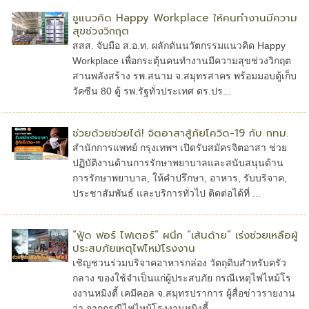
ชูแนวคิด Happy Workplace ให้คนทำงานมีความ
สุขช่วงวิกฤต
สสส. จับมือ ส.อ.ท. ผลักดันนวัตกรรมแนวคิด Happy
Workplace เพื่อกระตุ้นคนทำงานมีความสุขช่วงวิกฤต
สานพลังสร้าง รพ.สนาม จ.สมุทรสาคร พร้อมมอบตู้เก็บ
วัคซีน 80 ตู้ รพ.รัฐทั่วประเทศ ดร.ปร...
ช่วยด้วยช่วยได้! จิตอาสาสู้ภัยโควิด-19 กับ กทม.
สำนักการแพทย์ กรุงเทพฯ เปิดรับสมัครจิตอาสา ช่วย
ปฏิบัติงานด้านการรักษาพยาบาลและสนับสนุนด้าน
การรักษาพยาบาล, ให้คำปรึกษา, อาหาร, รับบริจาค,
ประชาสัมพันธ์ และบริการทั่วไป ติดต่อได้ที่ ...
“ฟู้ด ฟอร์ ไฟเตอร์” ผนึก “เส้นด้าย” เร่งช่วยเหลือผู้
ประสบภัยเหตุไฟไหม้โรงงาน
เชิญชวนร่วมบริจาคอาหารกล่อง วัตถุดิบสำหรับครัว
กลาง ของใช้จำเป็นแก่ผู้ประสบภัย กรณีเหตุไฟไหม้โร
งงานหมิงตี้ เคมีคอล จ.สมุทรปราการ ผู้สื่อข่าวรายงาน
ว่า จากกรณีไฟไหม้โรงงานหมิงตี้...