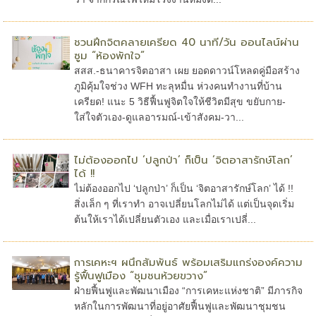
ชวนฝึกจิตคลายเครียด 40 นาที/วัน ออนไลน์ผ่าน
ซูม “ห้องพักใจ”
สสส.-ธนาคารจิตอาสา เผย ยอดดาวน์โหลดคู่มือสร้าง
ภูมิคุ้มใจช่วง WFH ทะลุหมื่น ห่วงคนทำงานที่บ้าน
เครียด! แนะ 5 วิธีฟื้นฟูจิตใจให้ชีวิตมีสุข ขยับกาย-
ใส่ใจตัวเอง-ดูแลอารมณ์-เข้าสังคม-วา...
ไม่ต้องออกไป ‘ปลูกป่า’ ก็เป็น ‘จิตอาสารักษ์โลก’
ได้ !!
ไม่ต้องออกไป ‘ปลูกป่า’ ก็เป็น ‘จิตอาสารักษ์โลก’ ได้ !!
สิ่งเล็ก ๆ ที่เราทำ อาจเปลี่ยนโลกไม่ได้ แต่เป็นจุดเริ่ม
ต้นให้เราได้เปลี่ยนตัวเอง และเมื่อเราเปลี่...
การเคหะฯ ผนึกสัมพันธ์ พร้อมเสริมแกร่งองค์ความ
รู้ฟื้นฟูเมือง “ชุมชนห้วยขวาง”
ฝ่ายฟื้นฟูและพัฒนาเมือง “การเคหะแห่งชาติ” มีภารกิจ
หลักในการพัฒนาที่อยู่อาศัยฟื้นฟูและพัฒนาชุมชน