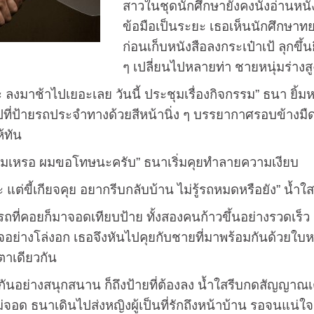
สาวในชุดนักศึกษายังคงนั่งอ่านหนังส
ข้อมือเป็นระยะ เธอเห็นนักศึกษาทย
ก่อนเก็บหนังสือลงกระเป๋าเป้ ลุกขึ
ๆ เปลี่ยนไปหลายท่า ชายหนุ่มร่างส
าไปเยอะเลย วันนี้ ประชุมเรื่องกิจกรรม” ธนา ยิ้มห
ปที่ป้ายรถประจำทางด้วยสีหน้านิ่ง ๆ บรรยากาศรอบข้างม
้ทัน
อ ผมขอโทษนะครับ” ธนาเริ่มคุยทำลายความเงียบ
ี้เกียจคุย อยากรีบกลับบ้าน ไม่รู้รถหมดหรือยัง” น้ำใส
คอยก็มาจอดเทียบป้าย ทั้งสองคนก้าวขึ้นอย่างรวดเร็ว เ
ย่างโล่งอก เธอจึงหันไปคุยกับชายที่มาพร้อมกันด้วยใบหน
าเดียวกัน
งสนุกสนาน ก็ถึงป้ายที่ต้องลง น้ำใสรีบกดสัญญาณเตื
อด ธนาเดินไปส่งหญิงผู้เป็นที่รักถึงหน้าบ้าน รอจนแน่ใจว่