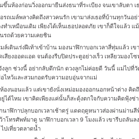
ดินขึ้นห้องก่อนวิ่งออกมายืนส่งธนาที่ระเบียง จนเขาลับตา เ
์พลางคิดถึงสาวคนรัก เขามาส่งเธอที่บ้านทุกวันอย่างนี
งคงทำเหมือนเดิม เพียงได้เห็นเธอปลอดภัย เขาก็ดีใจแล้ว แ
ึ้นรถด้วยความเคยชิน
เร่งฝีเท้าเข้าบ้าน มองนาฬิกาบอกเวลาสี่ทุ่มแล้ว เขาค
ดเสียงออดแอด จนต้องรีบปิดประตูอย่างเร็ว เหลียวมองโซฟา
ช่วงนี้ อย่ากลับดึกนัก ดวงลูกไม่ค่อยดี วันนี้ แม่ไปที
ือไหว้และสวมกอดรับความอบอุ่นจากแม่
นแล้ว แต่เขายังนั่งเหม่อมองออกนอกหน้าต่าง คิดถึงใบหน
ะอยู่ได้ไหม เขาคิดเพียงแค่นั้นก็สะดุ้งตกใจกับความคิดฟุ้ง
กาปลุกบอกเวลาเช้าตรู่ แดดฤดูหนาวส่องผ่านม่านสีฟ้า
าโทรศัพท์มาดู นาฬิกาบอกเวลา 9 โมงแล้ว เขารีบถลันลงจากเต
 ไปเที่ยวตลาดน้ำ