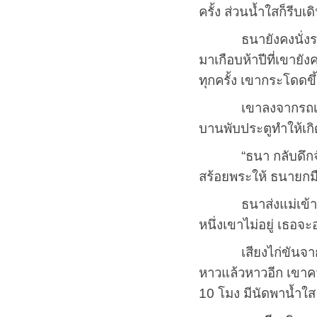
ครั้ง ส่วนน้ำใสก็รีบเ
ธนายังคงนั่งรอรถเมล
มาเกือบห้าปีที่เขายั
ทุกครั้ง เขากระโดดข
เขาลงจากรถเมล์เดิน
บานพับประตูทำให้เกิ
“ธนา กลับดึกจังลูก 
สร้อยพระให้ ธนายกม
ธนาส่งแม่เข้าห้องนอ
หนึ่งเขาไม่อยู่ เธอจ
เสียงไก่ขันจากนาฬิ
หาวแล้วหาวอีก เขาคว้
10 โมง มีนัดพาน้ำใส