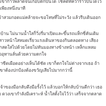
าก้าวพลาดจนเกือบตกบันได โชคดีที่คว้าราวบันไดไว้
พียงหนึ่งนาที
้าสวมกอดแม่คล้ายจะขอโทษที่ไม่ระวัง แล้วรีบเดินออก
ม่นานน้ำใสก็วิ่งรี่มาเปิดและขึ้นรถแท็กซี่คันเดิม
้สาวหน้าใสหมดเรี่ยวแรงเดินหาของกินตลอดทาง เสียง
ึกสดใสไปด้วยโดยไม่ทันมองทางข้างหน้า เหล็กแหลม
สาวอุทานลั่นด้วยความตกใจ
ผือดอย่างเห็นได้ชัด เขาก็ตกใจไม่ต่างจากเธอ ถ้า
เขาต้องปกป้องต้องขวัญเสียไปมากกว่านี้
ของมือกลับดึงมือรั้งไว้ แล้วบอกให้กลับบ้านดีกว่า เธอ
วงเขากำลังมีเคราะห์ น้ำใสตั้งใจไว้ว่า เสร็จจากตลาด