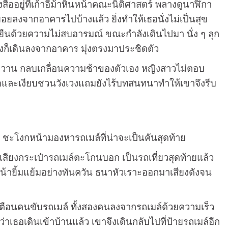
ืออยู่ที่เก้าอี้ม้าหินหน้าคณะนิติศาสตร์ พลางดูนาฬิกา
อยลงจากอาคารไปบ้างแล้ว ยิ่งทำให้เธอนั่งไม่เป็นสุข
้นยืนด้วยความไม่สบอารมณ์ ขณะกำลังเดินไปมา นั่ง ๆ ลุก
ูงก็เดินลงจากอาคาร มุ่งตรงมาประชิดตัว
วาน กลบเกลื่อนความช้าของตัวเอง หญิงสาวไม่ตอบ
ืดและเงียบชวนวังเวงแถมยังไร้บทสนทนาทำให้เขาจึงรีบ
 ชะโงกหน้ามองหารถเมล์ที่น่าจะเป็นคันสุดท้าย
สียงกระเป๋ารถเมล์ตะโกนบอก เป็นรถเที่ยวสุดท้ายแล้ว
้ายิ้มแย้มอย่างทันควัน ธนาหัวเราะออกมาเสียงดังจน
อนคนขับรถเมล์ ทั้งสองคนลงจากรถเมล์ด้วยความเร็ว
าเธอเดินเข้าบ้านแล้ว เขาจึงเดินกลับไปที่ป้ายรถเมล์อีก