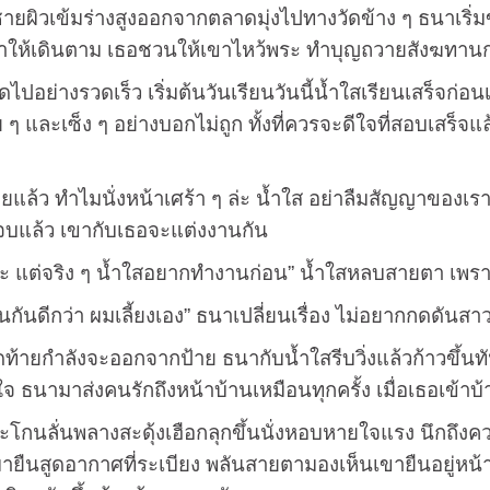
ข้มร่างสูงออกจากตลาดมุ่งไปทางวัดข้าง ๆ ธนาเริ่มขมวด
ขาให้เดินตาม เธอชวนให้เขาไหว้พระ ทำบุญถวายสังฆทานก่
างรวดเร็ว เริ่มต้นวันเรียนวันนี้น้ำใสเรียนเสร็จก่อนเ
ื่อย ๆ และเซ็ง ๆ อย่างบอกไม่ถูก ทั้งที่ควรจะดีใจที่สอบเส
 ทำไมนั่งหน้าเศร้า ๆ ล่ะ น้ำใส อย่าลืมสัญญาของเรา
บจบแล้ว เขากับเธอจะแต่งงานกัน
่จริง ๆ น้ำใสอยากทำงานก่อน” น้ำใสหลบสายตา เพราะ
กว่า ผมเลี้ยงเอง” ธนาเปลี่ยนเรื่อง ไม่อยากกดดันสาว
ำลังจะออกจากป้าย ธนากับน้ำใสรีบวิ่งแล้วก้าวขึ้นทันพอด
 ธนามาส่งคนรักถึงหน้าบ้านเหมือนทุกครั้ง เมื่อเธอเข้าบ้
่นพลางสะดุ้งเฮือกลุกขึ้นนั่งหอบหายใจแรง นึกถึงควา
ืนสูดอากาศที่ระเบียง พลันสายตามองเห็นเขายืนอยู่หน้าบ