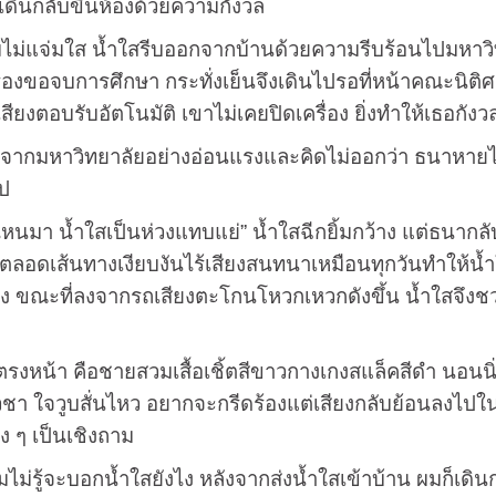
เดินกลับขึ้นห้องด้วยความกังวล
แจ่มใส น้ำใสรีบออกจากบ้านด้วยความรีบร้อนไปมหาวิทยาล
รื่องขอจบการศึกษา กระทั่งเย็นจึงเดินไปรอที่หน้าคณะนิต
สียงตอบรับอัตโนมัติ เขาไม่เคยปิดเครื่อง ยิ่งทำให้เธอกังว
าวิทยาลัยอย่างอ่อนแรงและคิดไม่ออกว่า ธนาหายไปไห
ป
ำใสเป็นห่วงแทบแย่” น้ำใสฉีกยิ้มกว้าง แต่ธนากลับไม่
รถ ตลอดเส้นทางเงียบงันไร้เสียงสนทนาเหมือนทุกวันทำให้น้ำใ
 ขณะที่ลงจากรถเสียงตะโกนโหวกเหวกดังขึ้น น้ำใสจึงชวน
 คือชายสวมเสื้อเชิ้ตสีขาวกางเกงสแล็คสีดำ นอนนิ่งเ
ัวชา ใจวูบสั่นไหว อยากจะกรีดร้องแต่เสียงกลับย้อนลงไป
 ๆ เป็นเชิงถาม
อกน้ำใสยังไง หลังจากส่งน้ำใสเข้าบ้าน ผมก็เดินกลับมาที