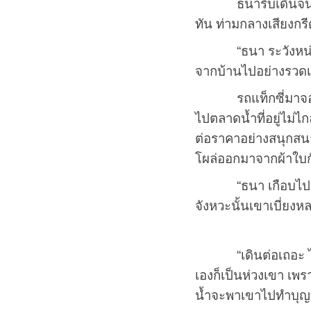
ธนารีบเดินจนแทบจะก
ทัน ท่ามกลางเสียงกร
“ธนา ระวังหน่อยลูก
จากบ้านไปอย่างรวดเ
รถแท็กซี่มาจอดหน้า
ไปตลาดน้ำที่อยู่ไม
ต่อราคาอย่างสนุกสน
โผล่ออกมาจากผ้าใบกัน
“ธนา เกือบไปแล้ว ท
จังหวะนั้นเขาเบี่ยงห
“เดินต่อเถอะ ไม่เป็
เองก็เป็นห่วงเขา เพ
น้ำจะพาเขาไปทำบุญที