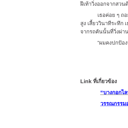
ฝีเท้าวิ่งออกจากสวนด
เธอค่อย ๆ ถอยออกจา
สูง เสี้ยววินาทีระทึก
จากรถคันนั้นที่วิ่งผ
“ผมคงปกปัองน้ำใสได
Link ที่เกี่ยวข้อง
“บางกอกไลฟ์น
วรรณกรรมอ