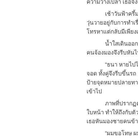
ความว่างเปล่า เธอจึง
เช้าวันฟ้าครึ้มไม่
วุ่นวายอยู่กับการทำเ
โทรหาแต่กลับมีเพียงเ
น้ำใสเดินออกจากมห
คนจ้องมองจึงรีบหันไ
“ธนา หายไปไหนมา น้
จอด ทั้งคู่จึงรีบขึ้น
ป้ายจุดหมายปลายทาง
เข้าไป
ภาพที่ปรากฏตรงหน้า
ใบหน้า ทำให้ถึงกับต
เธอหันมองชายคนข้าง
“ผมขอโทษ ผมไม่รู้จะบ