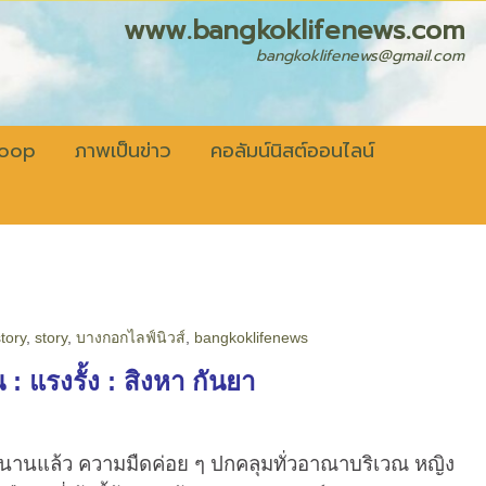
fenews.com
bangkoklifenews@gmail.com
coop
ภาพเป็นข่าว
คอลัมน์นิสต์ออนไลน์
tory
,
story
,
บางกอกไลฟ์นิวส์
,
bangkoklifenews
้น
: แรงรั้ง : สิงหา กันยา
แล้ว ความมืดค่อย ๆ ปกคลุมทั่วอาณาบริเวณ หญิง