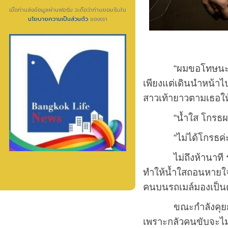
เมื่อท่านส่งข้อมูลผ่านฟอร์ม จะถือว่าท่านยอมรับใน
นโยบายความเป็นส่วนตัว
ของเรา
“ผมขอโทษนะ ลงมาช้
เพียงแต่เดินนำหน้าไ
สาวเท้ายาวตามเธอให
“น้ำใส โกรธผมเหร
“ไม่ได้โกรธค่ะ แต่ข
ไม่ถึงห้านาที รถที่
ทำให้น้ำใสถอนหายใจอ
คนบนรถเมล์มองเป็นต
ขณะกำลังคุยกันอย่า
เพราะกลัวคนขับจะไม่จ