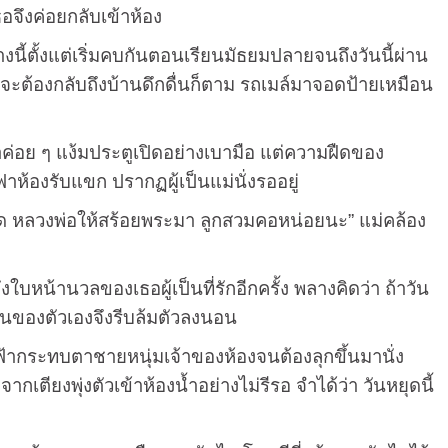
ธอจึงค่อยกลับเข้าห้อง
้ตั้งแต่เริ่มคบกันตอนเรียนมัธยมปลายจนถึงวันนี้ผ่าน
ม้จะต้องกลับถึงบ้านดึกดื่นก็ตาม รถเมล์มาจอดป้ายเหมือน
่อย ๆ แง้มประตูเปิดอย่างเบามือ แต่ความฝืดของ
ห้องรับแขก ปรากฏผู้เป็นแม่นั่งรออยู่
่วัด หลวงพ่อให้สร้อยพระมา ลูกสวมคอหน่อยนะ” แม่คล้อง
้านวลของเธอผู้เป็นที่รักอีกครั้ง พลางคิดว่า ถ้าวัน
ซ่านของตัวเองจึงรีบล้มตัวลงนอน
กระทบตาชายหนุ่มเจ้าของห้องจนต้องลุกขึ้นมานั่ง
ียงพุ่งตัวเข้าห้องน้ำอย่างไม่รีรอ จำได้ว่า วันหยุดนี้