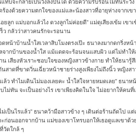
ลายเป็นวิ่งลงบันได ด้วยความรีบร้อนไม่ทันระวัง เข
ีดร้องด้วยความตกใจของแม่และน้องสาวที่อายุห่างจากเขาเ
 แม่บอกแล้วไง ดวงลูกไม่ค่อยดี” แม่ดุเสียงเข้ม เขาเข
ร็ว กลัวว่าสาวคนรักจะรอนาน
บ้านน้ำใสเวลาสิบโมงตรงเป๊ะ ธนาลงมากดกริ่งหน้าบ้าน ไ
่ไกลจากบ้านของน้ำใส แม้แดดจะร้อนจนแสบผิว แต่ไม่ทำให
าน เสียงหัวเราะชอบใจของหญิงสาวข้างกาย ทำให้ธนารู้ส
สาดที่ขาดวิ่นเฉี่ยวหน้าชายร่างสูงเพียงไม่ถึงนิ้ว หญิง
ำไมเดินไม่มองเลยคะ น้ำใสใจหายหมดเลย” ธนาหน้าซีดเ
ลบไม่ทัน จะเป็นอย่างไร เขาเพียงคิดในใจ ไม่อยากให้คนที่
นไรแล้ว” ธนาคว้ามือสาวข้าง ๆ เดินต่อร้านถัดไป แต่เจ้า
ราะก่อนออกจากบ้าน แม่ของเขาโทรบอกให้เธอดูแลเขาด้วย ด
่วัดใกล้ ๆ