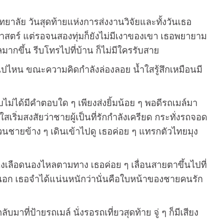
ัย วันสุดท้ายแห่งการส่งงานวิจัยและทั้งวันเธอ
ิศาสตร์ แต่รอจนสองทุ่มก็ยังไม่มีเงาของเขา เธอพยายาม
ลมากขึ้น รีบโทรไปที่บ้าน ก็ไม่มีใครรับสาย
น ขณะความคิดกำลังล่องลอย น้ำใสรู้สึกเหมือนมี
ได้มีคำตอบใด ๆ เพียงส่งยิ้มน้อย ๆ พอดีรถเมล์มา
สเริ่มสงสัยว่าชายผู้เป็นที่รักกำลังเครียด กระทั่งรถจอด
ชายข้าง ๆ เดินเข้าไปดู เธอค่อย ๆ แทรกตัวไทยมุง
ลือดนองไหลตามทาง เธอค่อย ๆ เลื่อนสายตาขึ้นไปที่
ในอก เธอจำได้แน่นหนักว่านั่นคือใบหน้าของชายคนรัก
่ป้ายรถเมล์ นั่งรอรถเที่ยวสุดท้าย จู่ ๆ ก็มีเสียง