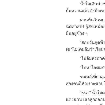
น้ำใสเดินนำชายผิวเ
ยิ้มหวานแล้วดึงมือเ
ผ่านพ้นวันหยุดไปอย่
นิติศาสตร์ รู้สึกเหน
ยืนอยู่ข้าง ๆ
“สอบวันสุดท้ายแล้ว
เขาไม่เคยลืมว่าเรีย
“ไม่ลืมหรอกค่ะ แต
“ไปหาไอติมกินกันดี
รถเมล์เที่ยวสุดท้ายก
สองคนก็หัวเราะชอบใจ
“ธนา” น้ำใสตะโกนลั
แดงฉาน เธอลุกออกมาย