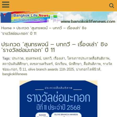
www.bangkoklifenews.com
Home
>
ประกวด ‘สุนทรพจน์ – บทกวี – เรื่องเล่า’ ชิง
‘รางวัลช่อมะกอก’ ปี 11
ประกวด ‘สุนทรพจน์ – บทกวี – เรื่องเล่า’ ชิง
‘รางวัลช่อมะกอก’ ปี 11
Tags:
ประกวด
,
สุนทรพจน์
,
บทกวี
,
เรื่องเล่า
,
โครงการประกวดสื่อสันติภาพ
,
สถาบันสันติศึกษา
,
สงขลานครินทร์
,
นักเรียน
,
นักศึกษา
,
สื่อสันติภาพ
,
รางวัล
ช่อมะกอก
,
ปี 11
,
olive branch awards 11th 2025
,
บางกอกไลฟ์นิวส์
,
bangkoklifenews