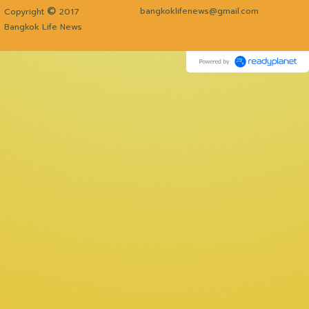
©
bangkoklifenews@gmail.com
Copyright
2017
Bangkok Life News