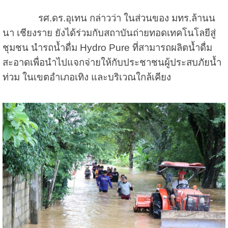
รศ.ดร.อุเทน กล่าวว่า ในส่วนของ มทร.ล้านน
นา เชียงราย ยังได้ร่วมกับสถาบันถ่ายทอดเทคโนโลยีสู่
ชุมชน นำรถน้ำดื่ม
Hydro Pure
ที่สามารถผลิตน้ำดื่ม
สะอาดเพื่อนำไปแจกจ่ายให้กับประชาชนผู้ประสบภัยน้ำ
ท่วม ในเขตอำเภอเทิง และบริเวณใกล้เคียง