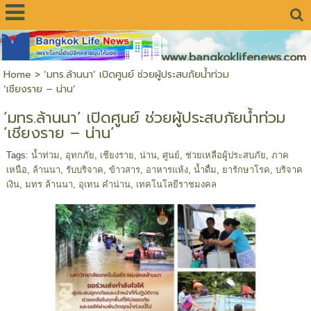
www.bangkoklifenews.com
Home
>
‘มทร.ล้านนา’ เปิดศูนย์ ช่วยผู้ประสบภัยน้ำท่วม
‘เชียงราย – น่าน’
‘มทร.ล้านนา’ เปิดศูนย์ ช่วยผู้ประสบภัยน้ำท่วม
‘เชียงราย – น่าน’
Tags:
น้ำท่วม
,
อุทกภัย
,
เชียงราย
,
น่าน
,
ศูนย์
,
ช่วยเหลือผู้ประสบภัย
,
ภาค
เหนือ
,
ล้านนา
,
รับบริจาค
,
ข้าวสาร
,
อาหารแห้ง
,
น้ำดื่ม
,
ยารักษาโรค
,
บริจาค
เงิน
,
มทร ล้านนา
,
อุเทน คำน่าน
,
เทคโนโลยีราชมงคล