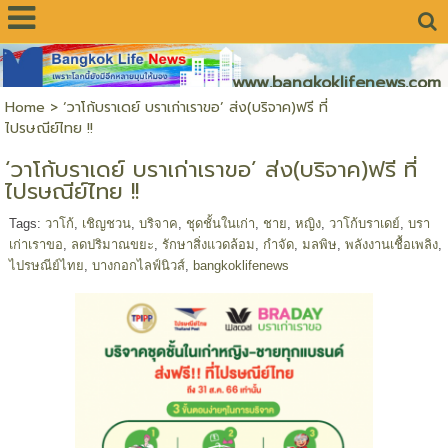
www.bangkoklifenews.com
Home
>
‘วาโก้บราเดย์ บราเก่าเราขอ’ ส่ง(บริจาค)ฟรี ที่
ไปรษณีย์ไทย !!
‘วาโก้บราเดย์ บราเก่าเราขอ’ ส่ง(บริจาค)ฟรี ที่
ไปรษณีย์ไทย !!
Tags:
วาโก้
,
เชิญชวน
,
บริจาค
,
ชุดชั้นในเก่า
,
ชาย
,
หญิง
,
วาโก้บราเดย์
,
บรา
เก่าเราขอ
,
ลดปริมาณขยะ
,
รักษาสิ่งแวดล้อม
,
กำจัด
,
มลพิษ
,
พลังงานเชื้อเพลิง
,
ไปรษณีย์ไทย
,
บางกอกไลฟ์นิวส์
,
bangkoklifenews