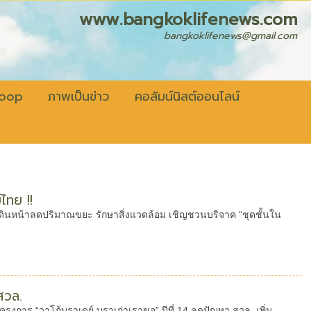
fenews.com
bangkoklifenews@gmail.com
coop
ภาพเป็นข่าว
คอลัมน์นิสต์ออนไลน์
ไทย !!
้” เดินหน้าลดปริมาณขยะ รักษาสิ่งแวดล้อม เชิญชวนบริจาค “ชุดชั้นใน
สวล.
ครงการ “วาโก้บราเดย์ บราเก่าเราขอ” ปีที่ 14 ลดปัญหา สวล. เพิ่ม