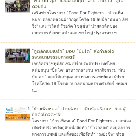
“พัน ปัน สุข” ชวนฝ่าวิกฤต “จ่าย ตาม ใจ” สู้ไป
ด้วยกัน
เครือข่ายโครงการ “Food For Fighters – ข้าวเพื่อ
หมอ” ต่อยอดชวนฝ่าวิกฤตโควิด-19 จับมือ “พันนา ลิฟ
วิ่ง” และ “เวิลด์ รีวอร์ด โซลูชั่น” นำผลผลิตของ
เกษตรกรห้วยขาแข้งและเขาใหญ่ ปรุงอาหารข...
“ทูตลักเซมเบิร์ก” มอบ “ปิ่นโต” ส่งกำลังใจ
รพ.สนามธรรมศาสตร์
เอกอัครราชทูตลักเซมเบิร์กประจำประเทศไทย
สนับสนุน “ปิ่นโต” อาหารกลางวัน จากกิจกรรม “พัน
ปัน สุข” มอบให้แก่บุคลากรทางการแพทย์และผู้ป่วย
โรคโควิด-19 โรงพยาบาลสนามธรรมศาสตร์ ฯพณฯ
น...
“ข้าวเพื่อหมอ” ปากช่อง - เปิดรับบริจาคฯ ช่วยผู้
กักตัวโควิด-19
โครงการ “ข้าวเพื่อหมอ” Food For Fighters - ปากช่อง
เปิดรับบริจาควัตถุดิบเพื่อจัดทำ “ข้าวกล่อง” ส่งบุคลากร
ทางการแพทย์ และสิ่งของเพื่อจัดทำ “ถุงยังชีพ” ช่วย