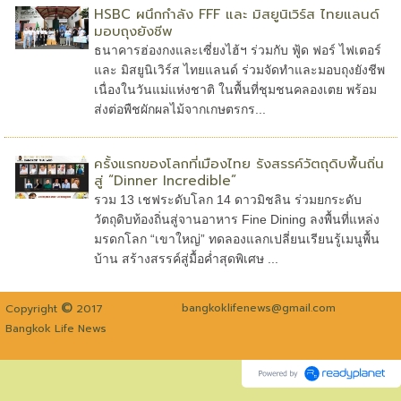
HSBC ผนึกกำลัง FFF และ มิสยูนิเวิร์ส ไทยแลนด์
มอบถุงยังชีพ
ธนาคารฮ่องกงและเซี่ยงไฮ้ฯ ร่วมกับ ฟู้ด ฟอร์ ไฟเตอร์
และ มิสยูนิเวิร์ส ไทยแลนด์ ร่วมจัดทำและมอบถุงยังชีพ
เนื่องในวันแม่แห่งชาติ ในพื้นที่ชุมชนคลองเตย พร้อม
ส่งต่อพืชผักผลไม้จากเกษตรกร...
ครั้งแรกของโลกที่เมืองไทย รังสรรค์วัตถุดิบพื้นถิ่น
สู่ “Dinner Incredible”
รวม 13 เชฟระดับโลก 14 ดาวมิชลิน ร่วมยกระดับ
วัตถุดิบท้องถิ่นสู่จานอาหาร Fine Dining ลงพื้นที่แหล่ง
มรดกโลก “เขาใหญ่” ทดลองแลกเปลี่ยนเรียนรู้เมนูพื้น
บ้าน สร้างสรรค์สู่มื้อค่ำสุดพิเศษ ...
©
bangkoklifenews@gmail.com
Copyright
2017
Bangkok Life News