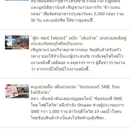
สมาคมนิสิตเก่าจุฬาฯ เครือข่าย Food For Fighters
และมูลนิธิคุวานันท์ เชิญชวนร่วมภารกิจ “ข้าวแสน
กล่อง” เพื่อจัดส่งอาหารปรุงสุกวันละ 5,000 กล่อง รวม
30 วัน และถุงยังชีพ ให้ชาวชุมชนซึ่...
“ฟู้ด ฟอร์ ไฟเตอร์” ผนึก “เส้นด้าย” เร่งช่วยเหลือผู้
ประสบภัยเหตุไฟไหม้โรงงาน
เชิญชวนร่วมบริจาคอาหารกล่อง วัตถุดิบสำหรับครัว
กลาง ของใช้จำเป็นแก่ผู้ประสบภัย กรณีเหตุไฟไหม้โร
งงานหมิงตี้ เคมีคอล จ.สมุทรปราการ ผู้สื่อข่าวรายงาน
ว่า จากกรณีไฟไหม้โรงงานหมิงตี้...
หนุนช่วยชื้อ เพื่อช่วยต่อ “ช้อปของดี SME ไทย
ไฟต์โควิด”
สสว. เดินหน้าดันแคมเปญออนไลน์ “ช้อปของดี SME
ไทย ไฟต์โควิด” ผนึกกำลัง Shopee ช่วยผู้ประกอบการ
SME กว่า 1,000 ราย ฝ่าวิกฤติโควิด-19 เผยน้ำใจคน
ไทยช้อปสินค้าจำเป็นส่งไปจัดทำถุงยังชีพก...