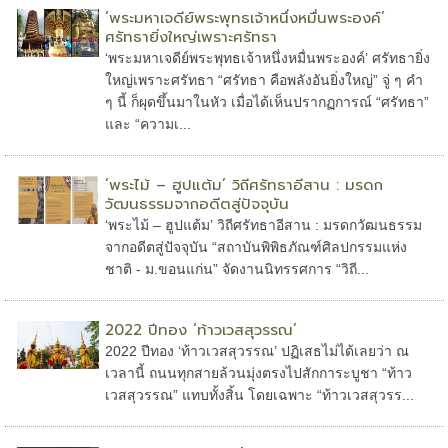
‘พระมหาเจดีย์พระพุทธเจ้าหนึ่งหมื่นพระองค์’
ศรัทธายิ่งใหญ่เพราะศรัทธา
‘พระมหาเจดีย์พระพุทธเจ้าหนึ่งหมื่นพระองค์’ ศรัทธายิ่ง
ใหญ่เพราะศรัทธา “ศรัทธา คือพลังอันยิ่งใหญ่” จู่ ๆ คำ
ๆ นี้ ก็ผุดขึ้นมาในหัว เมื่อได้เห็นปรากฏการณ์ “ศรัทธา”
และ “ความเ...
‘พระไม้ – ฮูปแต้ม’ วิถีศรัทธาอีสาน : มรดก
วัฒนธรรมจากอดีตสู่ปัจจุบัน
‘พระไม้ – ฮูปแต้ม’ วิถีศรัทธาอีสาน : มรดกวัฒนธรรม
จากอดีตสู่ปัจจุบัน “สถาบันพิพิธภัณฑ์ศิลปกรรมแห่ง
ชาติ - ม.ขอนแก่น” จัดงานนิทรรศการ “วิถี...
2022 ปีทอง ‘ท้าวเวสสุวรรณ’
2022 ปีทอง ‘ท้าวเวสสุวรรณ’ ปฏิเสธไม่ได้เลยว่า ณ
เวลานี้ ถนนทุกสายล้วนมุ่งตรงไปสักการะบูชา “ท้าว
เวสสุวรรณ” แทบทั้งสิ้น โดยเฉพาะ “ท้าวเวสสุวรร...