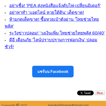
อย่าเชื่อ! 'PEA ส่งหนังสือแจ้งดับไฟ-เปลี่ยนมิเตอร์'
อย่าหาทำ 'แอดไลน์ หวยใต้ดิน' เด็ดขาด!
ห้ามกดเด็ดขาด! ซื้อหวยเป๋าตังผ่าน 'ไทยช่วยไทย
พลัส'
ระวังข่าวปลอม! 'วงเงินเพิ่ม ไทยช่วยไทยพลัส 60/40'
ดีอี เตือนภัย 'ไลน์ปราบปรามการฟอกเงิน' ปลอม
ชัวร์!
แชร์บน Facebook
©
bangkoklifenews@gmail.com
Copyright
2017