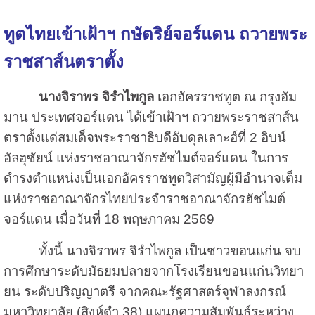
ทูตไทยเข้าเฝ้าฯ กษัตริย์จอร์แดน ถวายพระ
ราชสาส์นตราตั้ง
นางจิราพร จิรำไพกูล
เอกอัครราชทูต ณ กรุงอัม
มาน ประเทศจอร์แดน ได้เข้าเฝ้าฯ ถวายพระราชสาส์น
ตราตั้งแด่สมเด็จพระราชาธิบดี
อับดุลเลาะฮ์ที่ 2 อิบน์
อัลฮุซัยน์ แห่งราชอาณาจักรฮัชไมต์จอร์แดน ในการ
ดำรงตำแหน่งเป็นเอกอัครราชทูตวิสามัญผู้มีอำนาจเต็ม
แห่งราชอาณาจักรไทยประจำราชอาณาจักรฮัชไมต์
จอร์แดน เมื่อวันที่ 18 พฤษภาคม 2569
ทั้งนี้ นางจิราพร จิรำไพกูล เป็นชาวขอนแก่น จบ
การศึกษาระดับมัธยมปลายจากโรงเรียนขอนแก่นวิทยา
ยน ระดับปริญญาตรี จากคณะรัฐศาสตร์จุฬาลงกรณ์
มหาวิทยาลัย (สิงห์ดำ
38)
แผนกความสัมพันธ์ระหว่าง