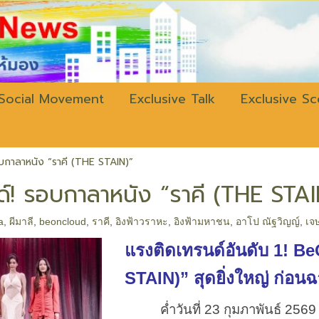
w.bangkokli
Social Movement
Exclusive Talk
Exclusive S
บกาลาหนัง “ราคี (THE STAIN)”
์! รอบกาลาหนัง “ราคี (THE STAI
a
,
ผีมาลี
,
beoncloud
,
ราคี
,
อิงฟ้าวราหะ
,
อิงฟ้ามหาชน
,
อาโป ณัฐวิญญ์
,
เจษ
แรงติดเทรนด์อันดับ
1! B
STAIN)”
สุดยิ่งใหญ่
ก่อนฉ
ค่ำวันที่ 23 กุมภาพันธ์ 2569 ณ