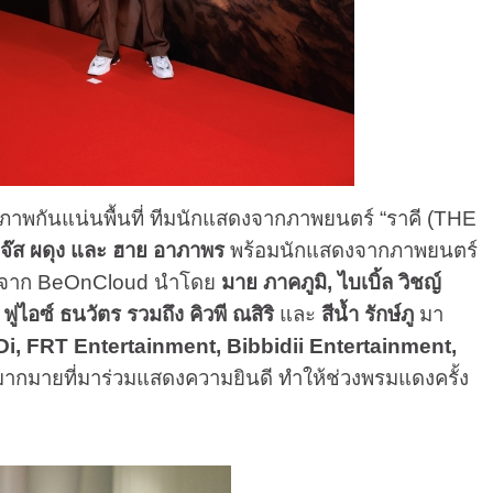
พกันแน่นพื้นที่ ทีมนักแสดงจากภาพยนตร์ “ราคี (THE
จ๊ส ผดุง และ ฮาย อาภาพร
พร้อมนักแสดงจากภาพยนตร์
แสดงจาก BeOnCloud นำโดย
มาย ภาคภูมิ
,
ไบเบิ้ล วิชญ์
ะ ฟูไอซ์ ธนวัตร รวมถึง คิวพี ณสิริ
และ
สีน้ำ รักษ์ภู
มา
, FRT Entertainment, Bibbidii Entertainment,
มากมายที่มาร่วมแสดงความยินดี ทำให้ช่วงพรมแดงครั้ง