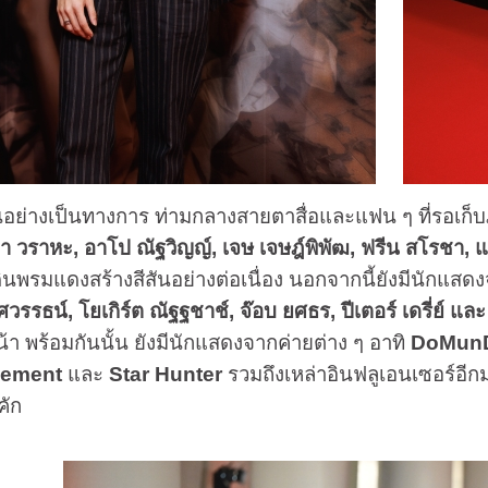
งเป็นทางการ ท่ามกลางสายตาสื่อและแฟน ๆ ที่รอเก็บภา
้า วราหะ
,
อาโป ณัฐวิญญ์,
เจษ เจษฎ์พิพัฒ,
ฟรีน สโรชา,
แ
ินพรมแดงสร้างสีสันอย่างต่อเนื่อง นอกจากนี้ยังมีนัก
ยศวรรธน์,
โยเกิร์ต ณัฐฐชาช์,
จ๊อบ ยศธร,
ปีเตอร์ เดรี่ย์ แล
้า พร้อมกันนั้น ยังมีนักแสดงจากค่ายต่าง ๆ อาทิ
DoMunDi
gement
และ
Star Hunter
รวมถึงเหล่าอินฟลูเอนเซอร์อีก
คัก