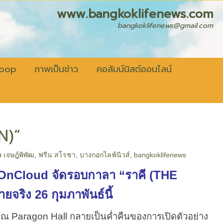
fenews.com
bangkoklifenews@gmail.com
coop
ภาพเป็นข่าว
คอลัมน์นิสต์ออนไลน์
N)”
 เจษฎ์พิพัฒ
,
ฟรีน สโรชา
,
บางกอกไลฟ์นิวส์
,
bangkoklifenews
eOnCloud
จัดรอบกาลา
“
ราคี (
THE
ายจริง
26
กุมภาพันธ์นี้
 Paragon Hall กลายเป็นค่ำคืนของการเปิดตัวอย่าง