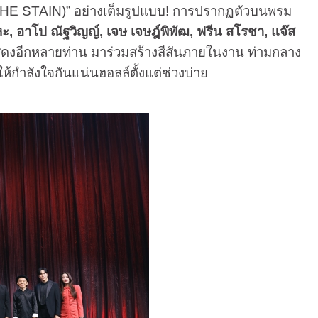
THE STAIN)” อย่างเต็มรูปแบบ! การปรากฏตัวบนพรม
หะ
,
อาโป ณัฐวิญญ์,
เจษ เจษฎ์พิพัฒ,
ฟรีน สโรชา,
แจ๊ส
ดงอีกหลายท่าน มาร่วมสร้างสีสันภายในงาน ท่ามกลาง
้กำลังใจกันแน่นฮอลล์ตั้งแต่ช่วงบ่าย