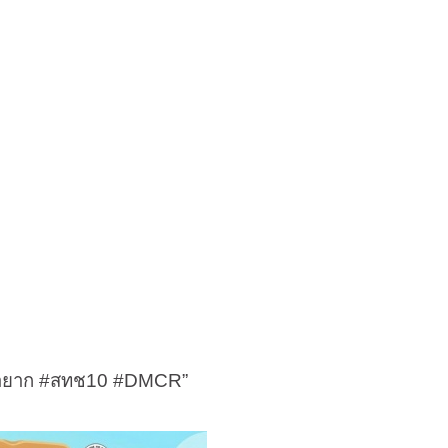
หายาก
#
สทช10
#DMCR
”