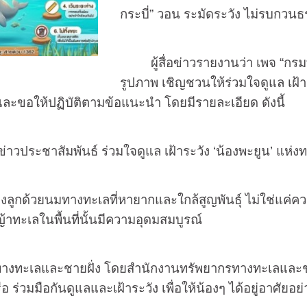
กระบี่” วอน ระมัดระวัง ไม่รบกวนธ
ผู้สื่อข่าวรายงานว่า เพจ “
รูปภาพ เชิญชวนให้ร่วมใจดูแล เฝ้าระว
ละขอให้ปฏิบัติตามข้อแนะนำ โดยมีรายละเอียด ดังนี้
่าวประชาสัมพันธ์ ร่วมใจดูแล เฝ้าระวัง
‘
น้องพะยูน
’
แห่งท
้ยงลูกด้วยนมทางทะเลที่หายากและใกล้สูญพันธุ์ ไม่ใช่แค่คว
ทะเลในพื้นที่นั้นมีความอุดมสมบูรณ์
งทะเลและชายฝั่ง โดยสำนักงานทรัพยากรทางทะเลและชายฝั
อ ร่วมมือกันดูแลและเฝ้าระวัง เพื่อให้น้องๆ ได้อยู่อาศัยอ