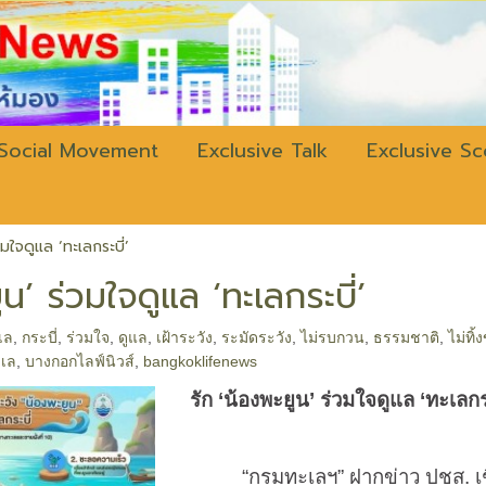
w.bangkokli
Social Movement
Exclusive Talk
Exclusive S
วมใจดูแล ‘ทะเลกระบี่’
ูน’ ร่วมใจดูแล ‘ทะเลกระบี่’
เล
,
กระบี่
,
ร่วมใจ
,
ดูแล
,
เฝ้าระวัง
,
ระมัดระวัง
,
ไม่รบกวน
,
ธรรมชาติ
,
ไม่ทิ้
ะเล
,
บางกอกไลฟ์นิวส์
,
bangkoklifenews
รัก
‘
น้องพะยูน
’
ร่วมใจดูแล
‘
ทะเลกร
“กรมทะเลฯ” ฝากข่าว ปชส. เช