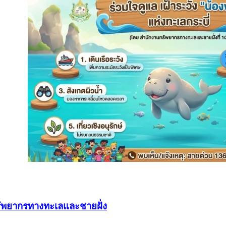
ัพยากรทางทะเลและชายฝั่ง