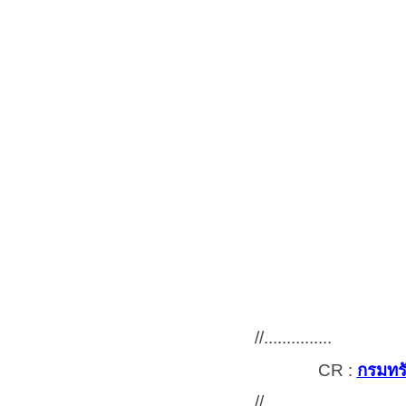
//
...............
CR :
กรมทร
//
...............