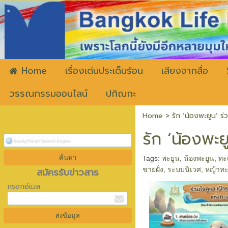
ww
Home
เรื่องเด่นประเด็นร้อน
เสียงจากสื่อ
วรรณกรรมออนไลน์
ปกิณกะ
Home
>
รัก ‘น้องพะยูน’ ร่
รัก ‘น้องพะย
Tags:
พะยูน
,
น้องพะยูน
,
ทะ
สมัครรับข่าวสาร
ชายฝั่ง
,
ระบบนิเวศ
,
หญ้าท
กรอกอีเมล