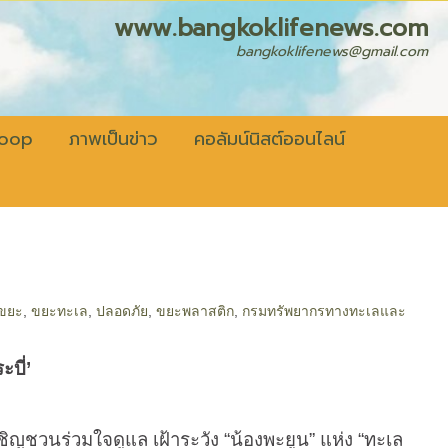
fenews.com
bangkoklifenews@gmail.com
coop
ภาพเป็นข่าว
คอลัมน์นิสต์ออนไลน์
งขยะ
,
ขยะทะเล
,
ปลอดภัย
,
ขยะพลาสติก
,
กรมทรัพยากรทางทะเลและ
ะบี่
’
ิญชวนร่วมใจดูแล เฝ้าระวัง “น้องพะยูน” แห่ง “ทะเล