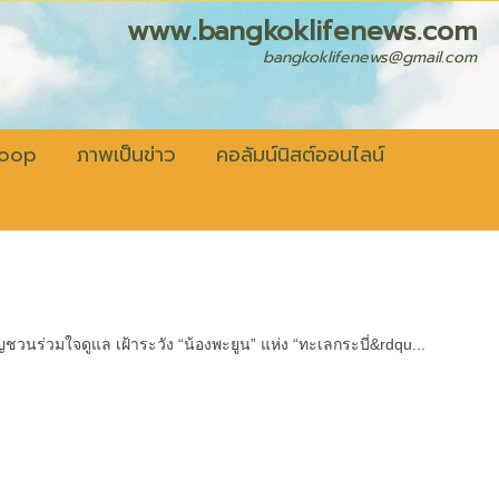
fenews.com
bangkoklifenews@gmail.com
coop
ภาพเป็นข่าว
คอลัมน์นิสต์ออนไลน์
ญชวนร่วมใจดูแล เฝ้าระวัง “น้องพะยูน” แห่ง “ทะเลกระบี่&rdqu...