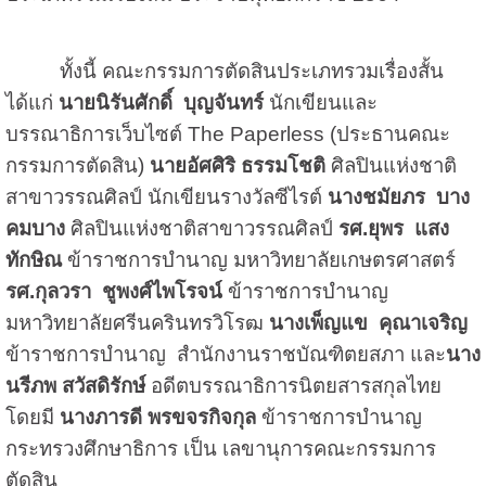
ทั้งนี้ คณะกรรมการตัดสินประเภทรวมเรื่องสั้น
ได้แก่
นายนิรันศักดิ์ บุญจันทร์
นักเขียนและ
บรรณาธิการเว็บไซต์ The Paperless (ประธานคณะ
กรรมการตัดสิน)
นายอัศศิริ ธรรมโชติ
ศิลปินแห่งชาติ
สาขาวรรณศิลป์ นักเขียนรางวัลซีไรต์
นางชมัยภร บาง
คมบาง
ศิลปินแห่งชาติสาขาวรรณศิลป์
รศ.ยุพร แสง
ทักษิณ
ข้าราชการบำนาญ มหาวิทยาลัยเกษตรศาสตร์
รศ.กุลวรา ชูพงศ์ไพโรจน์
ข้าราชการบำนาญ
มหาวิทยาลัยศรีนครินทรวิโรฒ
นางเพ็ญแข คุณาเจริญ
ข้าราชการบำนาญ สำนักงานราชบัณฑิตยสภา และ
นาง
นรีภพ สวัสดิรักษ์
อดีตบรรณาธิการนิตยสารสกุลไทย
โดยมี
นางภารดี พรขจรกิจกุล
ข้าราชการบำนาญ
กระทรวงศึกษาธิการ เป็น เลขานุการคณะกรรมการ
ตัดสิน