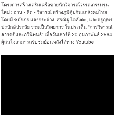
โครงการสร้างเสริมเครือข่ายนักวิจารณ์วรรณกรรมรุ่น
ใหม่ : อ่าน - คิด - วิจารณ์ สร้างภูมิคุ้มกันแก่สังคมไทย
โดยมี ชมัยภร แสงกระจ่าง, สรณัฐ ไตลังคะ, และจรูญพร
ปรปักษ์ประลัย ร่วมเป็นวิทยากร ในประเด็น “การวิจารณ์
สารคดีและกวีนิพนธ์” เมื่อวันเสาร์ที่ 20 กุมภาพันธ์ 2564
ผู้สนใจสามารถรับชมย้อนหลังได้ทาง Youtube