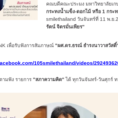
คณบดีคณะประมง มหาวิทยาลัยเกษ
กระทงน้ำแข็ง-ดอกไม้ หรือ
1
กระ
smilethailand
วันจันทร์ที่
11
พ.ย.
รัตน์ จิตรมั่นเพียร"
INK
เพื่อรับฟังการสัมภาษณ์
"ผศ.ดร.ธรณ์ ธำรงนาวาสวัสดิ์
.facebook.com/105smilethailand/videos/2924936
ดตามฟัง รายการ
"สภาความคิด"
ได้ ทุกวันจันทร์-วันศุกร์ 