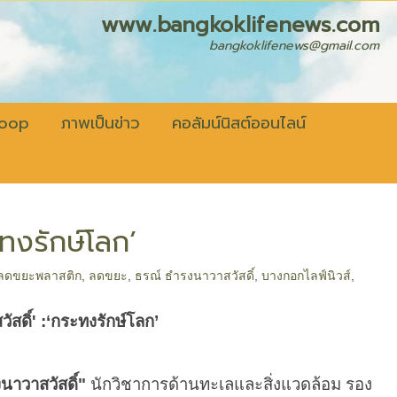
fenews.com
bangkoklifenews@gmail.com
coop
ภาพเป็นข่าว
คอลัมน์นิสต์ออนไลน์
ะทงรักษ์โลก’
ลดขยะพลาสติก
,
ลดขยะ
,
ธรณ์ ธำรงนาวาสวัสดิ์
,
บางกอกไลฟ์นิวส์
,
ัสดิ์
' :‘
กระทงรักษ์โลก
’
นาวาสวัสดิ์"
นักวิชาการด้านทะเลและสิ่งแวดล้อม รอง