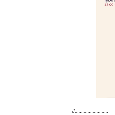
//..........................