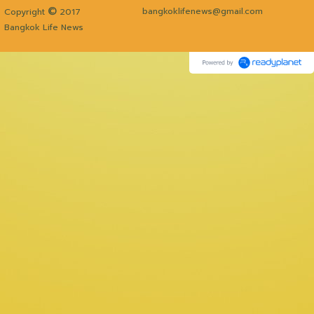
©
bangkoklifenews@gmail.com
Copyright
2017
Bangkok Life News