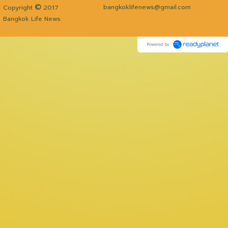
©
bangkoklifenews@gmail.com
Copyright
2017
Bangkok Life News