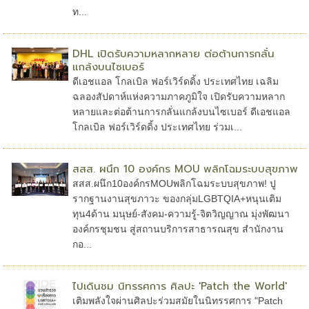
ท...
DHL เปิดรับความหลากหลาย ต่อต้านการกลั่น
แกล้งบนไซเบอร์
ดีเอชแอล โกลเบิล ฟอร์เวิร์ดดิ้ง ประเทศไทย เฉลิม
ฉลองสัปดาห์แห่งความภาคภูมิใจ เปิดรับความหลาก
หลายและต่อต้านการกลั่นแกล้งบนไซเบอร์ ดีเอชแอล
โกลเบิล ฟอร์เวิร์ดดิ้ง ประเทศไทย ร่วมเ...
สสส. ผนึก 10 องค์กร MOU พลิกโฉมระบบสุขภาพ
สสส.ผนึก10องค์กรMOUพลิกโฉมระบบสุขภาพ! ปู
รากฐานงานสุขภาวะ ของกลุ่มLGBTQIA+หนุนเติม
ทุน4ด้าน มนุษย์-สังคม-ความรู้-จิตวิญญาณ มุ่งพัฒนา
องค์กรชุมชน สู่สถานบริการสาธารณสุข สำนักงาน
กอ...
ไปเดินชม นิทรรศการ ศิลปะ 'Patch the World'
เติมพลังใจผ่านศิลปะร่วมสมัยในนิทรรศการ "Patch