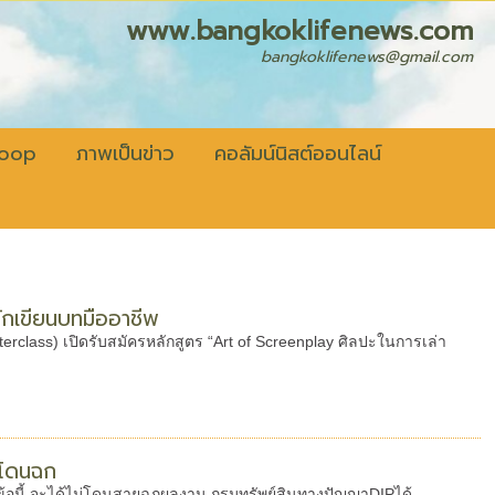
fenews.com
bangkoklifenews@gmail.com
coop
ภาพเป็นข่าว
คอลัมน์นิสต์ออนไลน์
ักเขียนบทมืออาชีพ
class) เปิดรับสมัครหลักสูตร “Art of Screenplay ศิลปะในการเล่า
องโดนฉก
ด้วย3ข้อนี้ จะได้ไม่โดนสายฉกผลงาน กรมทรัพย์สินทางปัญญาDIPได้