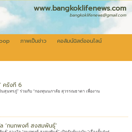
fenews.com
bangkoklifenews@gmail.com
coop
ภาพเป็นข่าว
คอลัมน์นิสต์ออนไลน์
รั้งที่ 6
นสุนทรภู่” ร่วมกับ “กองทุนนภาลัย สุวรรณธาดา เพื่องาน
งวัล ‘กนกพงศ์ สงสมพันธุ์’
ันธุ์’ รางวัล “กนกพงศ์ สงสมพันธุ์” เปิดรับต้นฉบับ “เรื่องสั้น&rd...