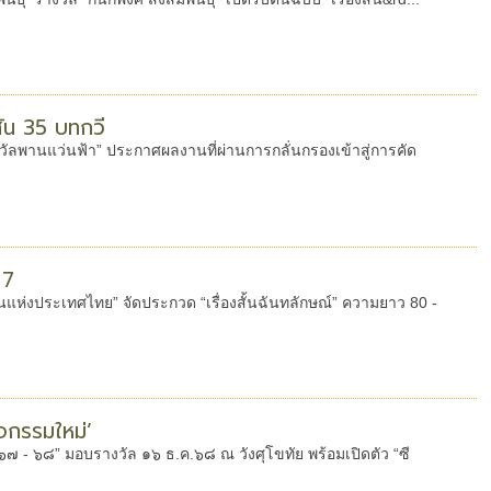
ั้น 35 บทกวี
างวัลพานแว่นฟ้า” ประกาศผลงานที่ผ่านการกลั่นกรองเข้าสู่การคัด
 7
ลอนแห่งประเทศไทย” จัดประกวด “เรื่องสั้นฉันทลักษณ์” ความยาว 80 -
จกรรมใหม่’
“๖๗ - ๖๘” มอบรางวัล ๑๖ ธ.ค.๖๘ ณ วังศุโขทัย พร้อมเปิดตัว “ซี