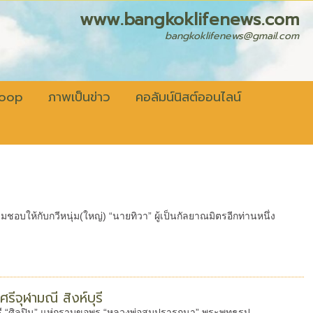
fenews.com
bangkoklifenews@gmail.com
coop
ภาพเป็นข่าว
คอลัมน์นิสต์ออนไลน์
วามชอบให้กับกวีหนุ่ม(ใหญ่) “นายทิวา” ผู้เป็นกัลยาณมิตรอีกท่านหนึ่ง
ีจุฬามณี สิงห์บุรี
์บุรี “ศิลปิน” แห่กราบขอพร “หลวงพ่อสมปรารถนา” พระพุทธรูป