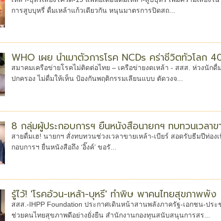
การสูบบุหรี่ ดื่มเหล้าแก้วเดียวกัน หนุนมาตรการปิดสถ...
WHO เผย น้ำเมาตัวการโรค NCDs คร่าชีวิตทั่วโลก 40
สมาคมเครือข่ายโรคไม่ติดต่อไทย – เครือข่ายงดเหล้า - สสส. ห่วงนักดื่มหน
ปกครอง ไม่ดื่มให้เห็น ป้องกันพฤติกรรมเลียนแบบ ตัดวงจ...
8 กลุ่มผู้ประกอบการฯ ยื่นหนังสือนายกฯ ทบทวนเวลาขาย
สายดื่มเฮ! นายกฯ สั่งทบทวนช่วงเวลาขายเหล้า-เบียร์ สอดรับธีมปีท่องเที
กอบการฯ ยื่นหนังสือถึง ‘อิ๊งค์’ ขอรั...
รู้ไว้! 'โรคอ้วน-เหล้า-บุหรี่' ทำพิษ พาคนไทยสุขภาพพัง
สสส.-IHPP Foundation ประกาศเดินหน้าสานพลังภาครัฐ-เอกชน-ประช
ช่วยคนไทยสุขภาพดีอย่างยั่งยืน สำนักงานกองทุนสนับสนุนการสร...