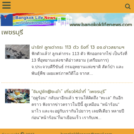
www.bangkoklifenews.com
เพชรบุรี
น่ารัก! ลูกเต่ากระ 113 ตัว รังที่ 13 อช.อ่าวสยามฯ
ฟักตัวแล้ว! ลูกเต่ากระ 113 ตัว ฟักออกจากไข่ เป็นรังที่
13 ที่อุทยานแห่งชาติอ่าวสยาม (เตรียมการ)
จ.ประจวบคีรีขันธ์ กรมอุทยานแห่งชาติ สัตว์ป่า และ
พันธุ์พืช เผยแพร่ภาพวิดีโอ จากส...
“ชิมปูชัก@ชะอำ” เที่ยวให้ฉ่ำที่ “เพชรบุรี”
“ฤดูร้อน” กลับมาอีกแล้ว ชวนให้คิดถึง “ทะเล” กันอีก
คราว ฟังจากข่าวคราวในปีนี้ ดูเหมือน “หน้าร้อน”
มาไว และจะอยู่กับเรากันไปยาวๆ เลยทีเดียว หลายปี
ก่อน“หน้าร้อน”ก็มาเยือนเร็ว เรากับเพ...
©
bangkoklifenews@gmail.com