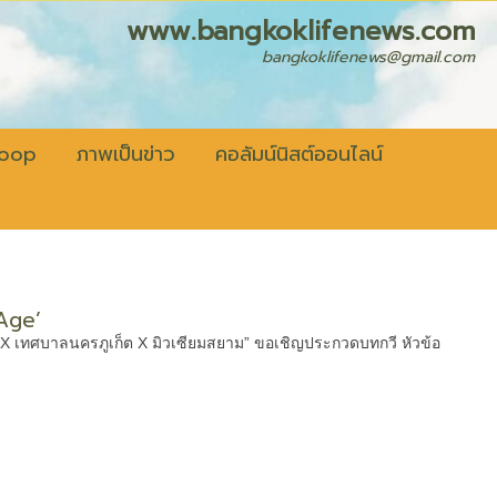
fenews.com
bangkoklifenews@gmail.com
coop
ภาพเป็นข่าว
คอลัมน์นิสต์ออนไลน์
Age’
 X เทศบาลนครภูเก็ต X มิวเซียมสยาม” ขอเชิญประกวดบทกวี หัวข้อ