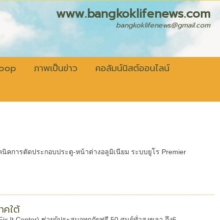
fenews.com
bangkoklifenews@gmail.com
coop
ภาพเป็นข่าว
คอลัมน์นิสต์ออนไลน์
คนิคการตัดประกอบประตู-หน้าต่างอลูมิเนียม ระบบยูโร Premier
าคใต้
It Center) ช่วยผู้ประสบอุทกภัยฟรี 50 ศูนย์ทั่วสงขลา ถึง6