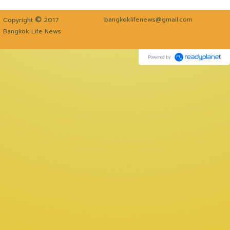
©
bangkoklifenews@gmail.com
Copyright
2017
Bangkok Life News