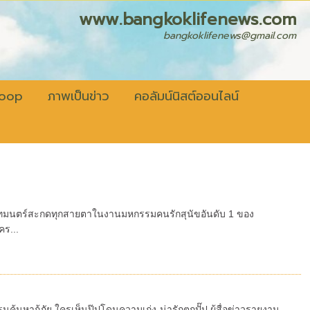
fenews.com
bangkoklifenews@gmail.com
coop
ภาพเป็นข่าว
คอลัมน์นิสต์ออนไลน์
ยเวทมนตร์สะกดทุกสายตาในงานมหกรรมคนรักสุนัขอันดับ 1 ของ
ร...
ค้นหากู้ภัย ใครเห็นปุ๊ปโดนความเก่ง-น่ารักตกปั๊ป ผู้สื่อข่าวรายงาน