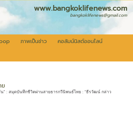
fenews.com
bangkoklifenews@gmail.com
coop
ภาพเป็นข่าว
คอลัมน์นิสต์ออนไลน์
ไทย
ขัน” : สมุดบันทึกชีวิตผ่านสายธารกวีนิพนธ์ไทย : “ธีรวัฒน์ กล่าว