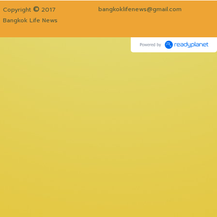
©
bangkoklifenews@gmail.com
Copyright
2017
Bangkok Life News