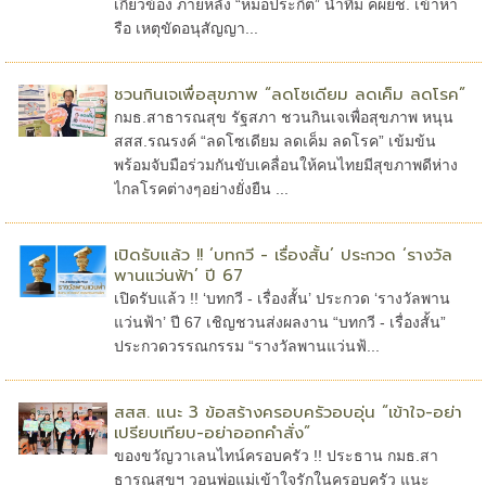
เกี่ยวข้อง ภายหลัง “หมอประกิต” นำทีม คผยช. เข้าหา
รือ เหตุขัดอนุสัญญา...
ชวนกินเจเพื่อสุขภาพ “ลดโซเดียม ลดเค็ม ลดโรค”
กมธ.สาธารณสุข รัฐสภา ชวนกินเจเพื่อสุขภาพ หนุน
สสส.รณรงค์ “ลดโซเดียม ลดเค็ม ลดโรค” เข้มข้น
พร้อมจับมือร่วมกันขับเคลื่อนให้คนไทยมีสุขภาพดีห่าง
ไกลโรคต่างๆอย่างยั่งยืน ...
เปิดรับแล้ว !! ‘บทกวี - เรื่องสั้น’ ประกวด ‘รางวัล
พานแว่นฟ้า’ ปี 67
เปิดรับแล้ว !! ‘บทกวี - เรื่องสั้น’ ประกวด ‘รางวัลพาน
แว่นฟ้า’ ปี 67 เชิญชวนส่งผลงาน “บทกวี - เรื่องสั้น”
ประกวดวรรณกรรม “รางวัลพานแว่นฟ้...
สสส. แนะ 3 ข้อสร้างครอบครัวอบอุ่น “เข้าใจ-อย่า
เปรียบเทียบ-อย่าออกคำสั่ง”
ของขวัญวาเลนไทน์ครอบครัว !! ประธาน กมธ.สา
ธารณสุขฯ วอนพ่อแม่เข้าใจรักในครอบครัว แนะ