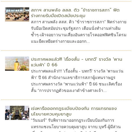
สภาฯ สานพลัง สสส. ติว “ข้าราชการสภา” ฟิต
ร่างกายรับมือเปิดสมัยประชุม
สภาฯ สานพลัง สสส. ติว “ข้าราชการสภา” ฟิตร่างกาย
รับมือเปิดสมัยประชุมรัฐสภา เตือนนั่งทำงานท่าเดิม
ซ้ำๆ-เฝ้าจอยาวนานเสี่ยงอันตรายโรคออฟฟิศซินโดรม
แนะยืดเหยียดร่างกายและออกก...
ประกาศผลแล้ว!!! 'เรื่องสั้น - บทกวี' รางวัล 'พาน
แว่นฟ้า' ปี 66
ประกาศผลแล้ว!!! 'เรื่องสั้น - บทกวี' รางวัล 'พานแว่น
ฟ้า' ปี 66 สำนักงานเลขาธิการสภาผู้แทนราษฎร
ประกาศผลรางวัล “พานแว่นฟ้า” ปี 66 ชนะเลิศเรื่อง
สั้น “การปรากฏตัวของเงาดำข้างศาลเจ้า...
เร่งหารือออกกฎระเบียบป้องกัน การแทรกแซง
นโยบายควบคุมยาสูบ
“วันนอร์” รับพิจารณาออกกฎระเบียบป้องกันการ
แทรกแซงนโยบายควบคุมยาสูบ จากบ.บุหรี่-ผู้มีส่วน