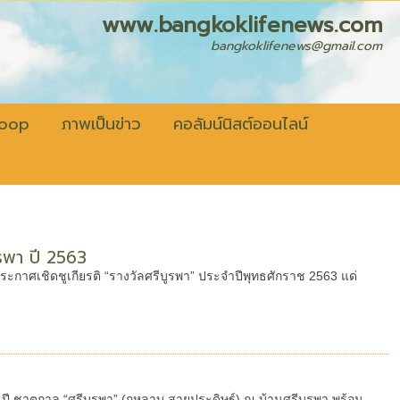
fenews.com
bangkoklifenews@gmail.com
coop
ภาพเป็นข่าว
คอลัมน์นิสต์ออนไลน์
ูรพา ปี 2563
ประกาศเชิดชูเกียรติ “รางวัลศรีบูรพา” ประจำปีพุทธศักราช 2563 แด่
 ปี ชาตกาล “ศรีบูรพา” (กุหลาบ สายประดิษฐ์) ณ บ้านศรีบูรพา พร้อม