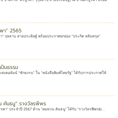
ูรพา” 2565
พา” กุหลาบ สายประดิษฐ์ พร้อมประกาศยกย่อง “ประกิต หลิมสกุล”
เป็นธรรม
แห่งคอลัมน์ “ชักธงรบ” ใน “หนังสือพิมพ์ไทยรัฐ” ได้รับการประกาศให้
 คันธนู” รางวัลรพีพร
ูรพา” ประจำปี 2567 ด้าน “คมทวน คันธนู” ได้รับ “รางวัลรพีพร&r...