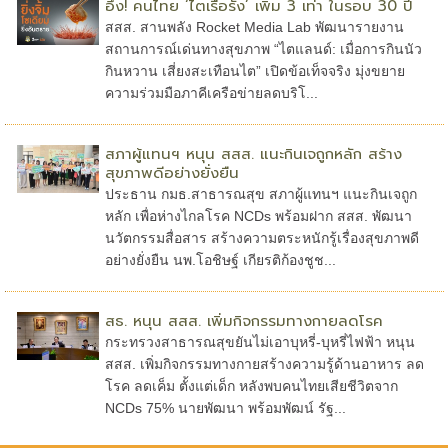
อึ้ง! คนไทย ‘ไตเรื้อรัง’ เพิ่ม 3 เท่า ในรอบ 30 ปี
สสส. สานพลัง Rocket Media Lab พัฒนารายงาน
สถานการณ์เด่นทางสุขภาพ “ไตแลนด์: เมื่อการกินนัว
กินหวาน เสี่ยงสะเทือนไต” เปิดข้อเท็จจริง มุ่งขยาย
ความร่วมมือภาคีเครือข่ายลดบริโ...
สภาผู้แทนฯ หนุน สสส. แนะกินเจถูกหลัก สร้าง
สุขภาพดีอย่างยั่งยืน
ประธาน กมธ.สาธารณสุข สภาผู้แทนฯ แนะกินเจถูก
หลัก เพื่อห่างไกลโรค NCDs พร้อมฝาก สสส. พัฒนา
นวัตกรรมสื่อสาร สร้างความตระหนักรู้เรื่องสุขภาพดี
อย่างยั่งยืน นพ.โอชิษฐ์ เกียรติก้องชูช...
สธ. หนุน สสส. เพิ่มกิจกรรมทางกายลดโรค
กระทรวงสาธารณสุขยันไม่เอาบุหรี่-บุหรี่ไฟฟ้า หนุน
สสส. เพิ่มกิจกรรมทางกายสร้างความรู้ด้านอาหาร ลด
โรค ลดเค็ม ตั้งแต่เด็ก หลังพบคนไทยเสียชีวิตจาก
NCDs 75% นายพัฒนา พร้อมพัฒน์ รัฐ...