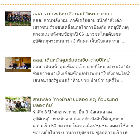
สสส. สานพลังภาคีลดอุบัติเหตุทางถนน
สสส. สานพลัง พม.-ภาคีเครือข่าย ผนึกกำลังเด็ก-
เยาวชน ร่วมขับเคลื่อนกลไกการป้องกัน ลดอุบัติเหตุ
ทางถนน หลังพบข้อมูลปี 66 เยาวชนไทยดับเซ่น
อุบัติเหตุทางถนนกว่า 3 พันคน เจ็บนับแสนราย ...
สสส. เดินหน้าคุมเข้มลดเจ็บ-ตายปีใหม่
สสส. เดินหน้าคุมเข้มลดเจ็บ-ตายปีใหม่ เฝ้าระวัง “นัก
ซิ่งเยาวชน” เล็งเชื่อมข้อมูลทำระบบ “ใบสั่งออนไลน์”
เสนอนายกรัฐมนตรี “ห้ามขาย-นำเข้า” บุหรี่ไฟ...
สานพลัง 'ทางม้าลายปลอดเหตุ ทั่วประเทศ
ปลอดภัย'
รำลึก 3 ปี 'หมอกระต่าย' ยื่น 3 ข้อเสนอ ลด
อุบัติเหตุ'...ทางม้าลายปลอดภัย-บังคับใช้กฎหมาย
ความเร็ว 50 กม./ชม.ในเขตเมือง/ชุมชน-ลดค่าใช้จ่าย
ของเหยื่อในกระบวนการยุติธรรม ชูลดความเร็ว เพิ...