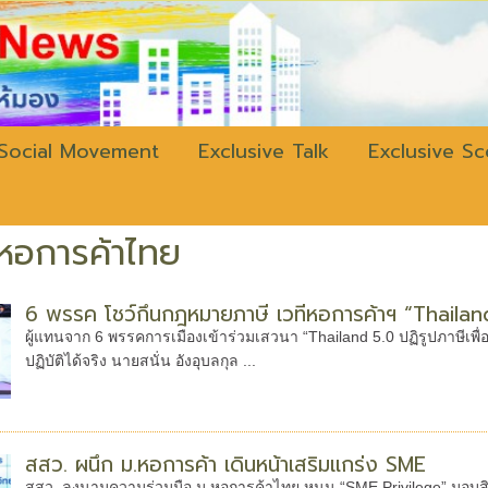
w.bangkokli
Social Movement
Exclusive Talk
Exclusive S
หอการค้าไทย
6 พรรค โชว์กึ๋นกฎหมายภาษี เวทีหอการค้าฯ “Thailand 5.
ผู้แทนจาก 6 พรรคการเมืองเข้าร่วมเสวนา “Thailand 5.0 ปฏิรูปภาษีเพื่อ
ปฏิบัติได้จริง นายสนั่น อังอุบลกุล ...
สสว. ผนึก ม.หอการค้า เดินหน้าเสริมแกร่ง SME
สสว. ลงนามความร่วมมือ ม.หอการค้าไทย หนุน “SME Privilege” มอบสิ