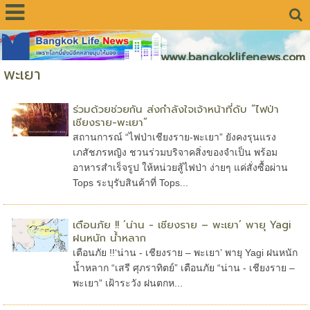
www.bangkoklifenews.com
พะเยา
ร่วมด้วยช่วยกัน ส่งกำลังใจเจ้าหน้าที่ดับ “ไฟป่า
เชียงราย-พะเยา”
สถานการณ์ “ไฟป่าเชียงราย-พะเยา” ยังคงรุนแรง
เภสัชภรหญิง ชวนร่วมบริจาคสิ่งของจำเป็น พร้อม
อาหารสำเร็จรูป ให้หน่วยสู้ไฟป่า ง่ายๆ แค่สั่งซื้อผ่าน
Tops ระบุรับสินค้าที่ Tops...
เตือนภัย !! ‘น่าน - เชียงราย – พะเยา’ พายุ Yagi
ฝนหนัก น้ำหลาก
เตือนภัย !!‘น่าน - เชียงราย – พะเยา’ พายุ Yagi ฝนหนัก
น้ำหลาก “เสรี ศุภราทิตย์” เตือนภัย “น่าน - เชียงราย –
พะเยา” เฝ้าระวัง ฝนตกห...